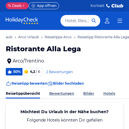
%
Deals
App öffnen
Kontakt
Hotel, Reiseziel
 Urlaub
Arco Urlaub
Reisetipps Arco
Reisetipp Ristorante Alla Lega
Ristorante Alla Lega
Arco/Trentino
50%
4,2
/ 6
2 Bewertungen
Reisetipp bewerten
Bilder hochladen
Reisetippübersicht
Bewertungen
Bilder
Hotels
Möchtest Du Urlaub in der Nähe buchen?
Folgende Hotels könnten Dir gefallen