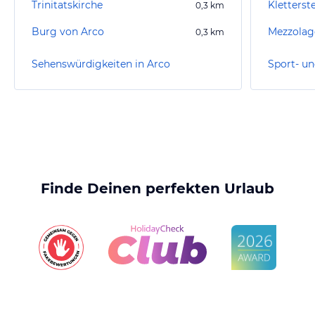
Trinitatskirche
Kletterst
0,3
km
Burg von Arco
Mezzolag
0,3
km
Sehenswürdigkeiten in Arco
Sport- un
Finde Deinen perfekten Urlaub