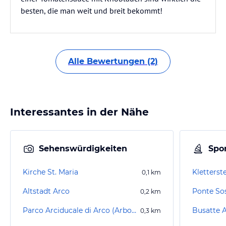
besten, die man weit und breit bekommt!
Alle Bewertungen (2)
Interessantes in der Nähe
Sehenswürdigkeiten
Spor
Kirche St. Maria
Kletterst
0,1
km
Altstadt Arco
0,2
km
Parco Arciducale di Arco (Arboretum)
Busatte 
0,3
km