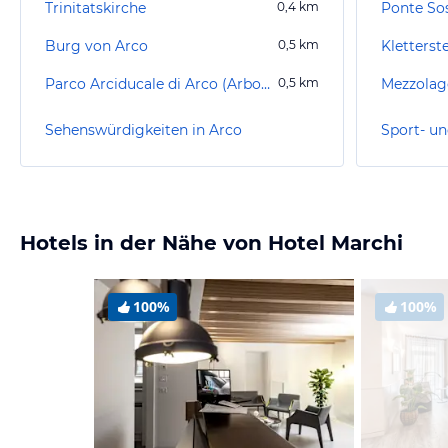
Trinitatskirche
0,4
km
Burg von Arco
0,5
km
Kletterst
Parco Arciducale di Arco (Arboretum)
0,5
km
Mezzolag
Sehenswürdigkeiten in Arco
Sport- un
Hotels in der Nähe von Hotel Marchi
100%
100%