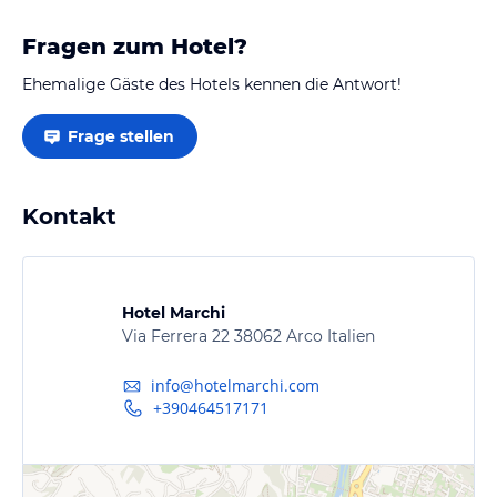
Eine Fahrt auf den Berg mit der Seilbahn und
Fragen zum Hotel?
anschließender Wanderung ins Tal ist sehr
empfehlenswert.
Ehemalige Gäste des Hotels kennen die Antwort!
Frage stellen
Kontakt
Hotel Marchi
Via Ferrera 22 38062 Arco Italien
info@hotelmarchi.com
+390464517171