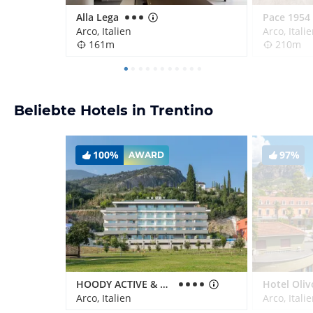
Alla Lega
Pace 1954
Arco, Italien
Arco, Itali
161m
210m
Beliebte Hotels in Trentino
100%
97%
AWARD
HOODY ACTIVE & HAPPINESS HOTEL
Hotel Oliv
Arco, Italien
Arco, Itali