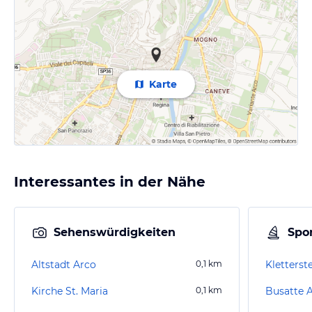
Karte
Interessantes in der Nähe
Sehenswürdigkeiten
Spor
Altstadt Arco
0,1
km
Kletterst
Kirche St. Maria
0,1
km
Busatte 