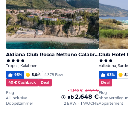
Aldiana Club Rocca Nettuno Calabria
Club Hotel Re
Tropea, Kalabrien
Valledoria, Sardinie
95
%
5,6
/
6
93
%
5,2
/
6
4.378 Bew.
40 € Cashback
Deal
Deal
- 1.146 €
3.794 €
Flug
Flug
2.648 €
ab
All Inclusive
ohne Verpflegung
Doppelzimmer
2 ERW. • 1 WOCHE
Appartement