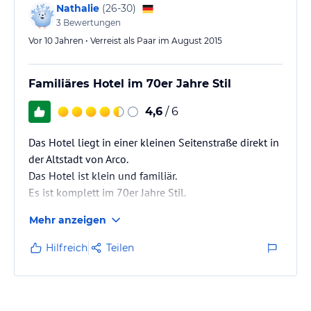
Nathalie
(
26-30
)
3
Bewertungen
Vor 10 Jahren • Verreist als Paar im August 2015
Familiäres Hotel im 70er Jahre Stil
4,6
/ 6
Das Hotel liegt in einer kleinen Seitenstraße direkt in
der Altstadt von Arco.
Das Hotel ist klein und familiär.
Es ist komplett im 70er Jahre Stil.
Die Zimmer sind sauber und zweckmäßig
Mehr anzeigen
eingerichtet.
Einen Balkon hatten wir leider nicht, aber es gibt eine
Hilfreich
Teilen
große Dachterrasse.
Ganz in der Nähe von Arco befindet sich der Monte
Baldo.