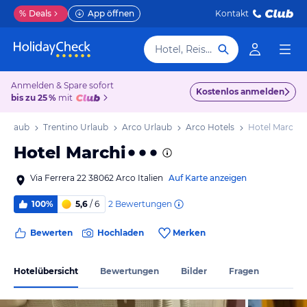
%
Deals
App öffnen
Kontakt
Hotel, Reiseziel
Anmelden & Spare sofort
Kostenlos anmelden
bis zu 25 %
mit
n Urlaub
Trentino Urlaub
Arco Urlaub
Arco Hotels
Hotel Marchi
Hotel Marchi
Via Ferrera 22 38062 Arco Italien
Auf Karte anzeigen
2
Bewertungen
100%
5,6
/ 6
Bewerten
Hochladen
Merken
Hotelübersicht
Bewertungen
Bilder
Fragen