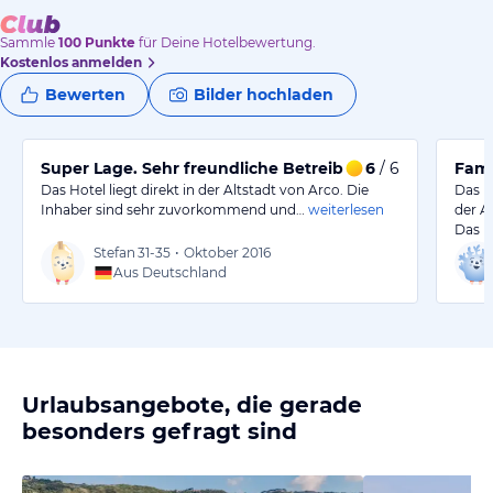
Sammle
100
Punkte
für Deine Hotelbewertung.
Kostenlos anmelden
Bewerten
Bilder hochladen
Super Lage. Sehr freundliche Betreiber
6
/ 6
Fami
Das Hotel liegt direkt in der Altstadt von Arco. Die
Das Ho
Inhaber sind sehr zuvorkommend und…
weiterlesen
der A
Das H
Stefan
31-35
•
Oktober 2016
Aus Deutschland
Urlaubsangebote, die gerade
besonders gefragt sind