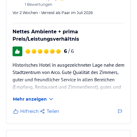
1
Bewertungen
Vor 2 Wochen • Verreist als Paar im Juli 2026
Nettes Ambiente + prima
Preis/Leistungsverhältnis
6
/ 6
Historisches Hotel in ausgezeichneter Lage nahe dem
Stadtzentrum von Arco. Gute Qualität des Zimmers,
guter und freundlicher Service in allen Bereichen
(Empfang, Restaurant und Zimmerdienst), gutes und
ausgiebiges Frühstück, gutes und differenziertes
Mehr anzeigen
Menü (inkludiert in Halbpension), faire Preise für
Getränke, günstige und geschützte Parkmöglichkeit
Hilfreich
Teilen
für das Auto im Keller des Hauses. Idealer Anker für
Tagesausflüge in die Region rund um den Gardasee
und dies alles zu einem ausgezeichneten