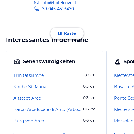
info@hotelolivo.it
39-046-4516430
Karte
Interessantes in der Nähe
Sehenswürdigkeiten
Spor
Trinitatskirche
0,0
km
Kletterst
Kirche St. Maria
0,3
km
Busatte 
Altstadt Arco
0,3
km
Parco Arciducale di Arco (Arboretum)
0,6
km
Kletterst
Burg von Arco
0,6
km
Mezzolag