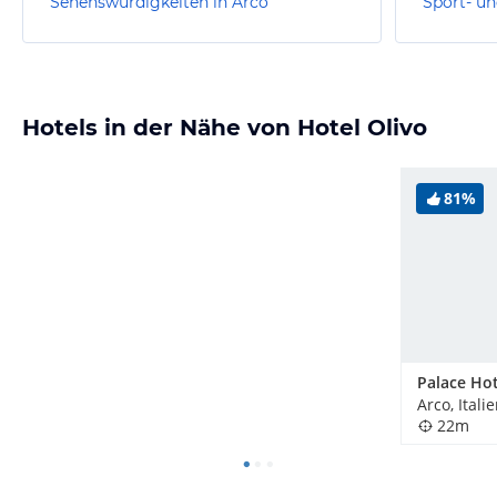
Sehenswürdigkeiten in Arco
Sport- un
Hotels in der Nähe von Hotel Olivo
81%
Palace Hot
Arco, Itali
22m