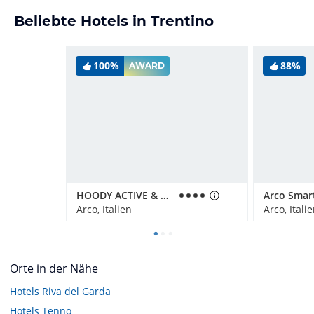
Beliebte Hotels in Trentino
100%
88%
AWARD
HOODY ACTIVE & HAPPINESS HOTEL
Arco Smar
Arco, Italien
Arco, Itali
Orte in der Nähe
Hotels
Riva del Garda
Hotels
Tenno