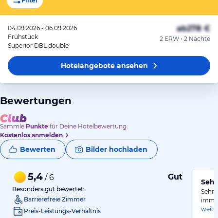
Filter
ab
278 €
04.09.2026 - 06.09.2026
Frühstück
2 ERW • 2 Nächte
Superior DBL double
Hotelangebote
ansehen
Bewertungen
Sammle
Punkte
für Deine Hotelbewertung.
Kostenlos anmelden
Bewerten
Bilder hochladen
5,4
Gut
/ 6
Sehr
Besonders gut bewertet:
Sehr 
Barrierefreie Zimmer
immer
weite
Preis-Leistungs-Verhältnis