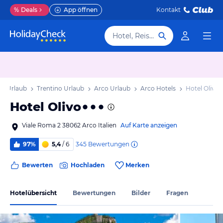
%
Deals
App öffnen
Kontakt
Hotel, Reiseziel
ien Urlaub
Trentino Urlaub
Arco Urlaub
Arco Hotels
Hotel Olivo
Hotel Olivo
Viale Roma 2 38062 Arco Italien
Auf Karte anzeigen
345
Bewertungen
97%
5,4
/ 6
Bewerten
Hochladen
Merken
Hotelübersicht
Bewertungen
Bilder
Fragen