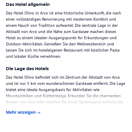
Das Hotel allgemein
Das Hotel Olivo in Arco ist eine historische Unterkunft, die nach
einer vollständigen Renovierung mit modernem Komfort und
einem Hauch von Tradition aufwartet. Die zentrale Lage in der
Altstadt von Arco und die Nähe zum Gardasee machen dieses
Hotel zu einem idealen Ausgangspunkt für Erkundungen und
Outdoor-Aktivitäten. Genießen Sie den Wellnessbereich und
lassen Sie sich im hoteleigenen Restaurant mit köstlicher Pasta
und lokaler Küche verwöhnen.
Die Lage des Hotels
Das Hotel Olivo befindet sich im Zentrum der Altstadt von Arco
und ist nur 5 km vom wunderschönen Gardasee entfernt. Die Lage
bietet eine ideale Ausgangsbasis für Aktivitäten wie
Mountainbiken und Klettersteige. Erkunden Sie die charmanten
Gassen von Arco oder machen Sie einen Spaziergang entlang des
Ufers des Gardasees. Die Umgebung bietet eine Vielzahl von
Mehr anzeigen
Freizeitmöglichkeiten für Naturliebhaber und Abenteurer.
Zimmer / Unterbringung im Hotel