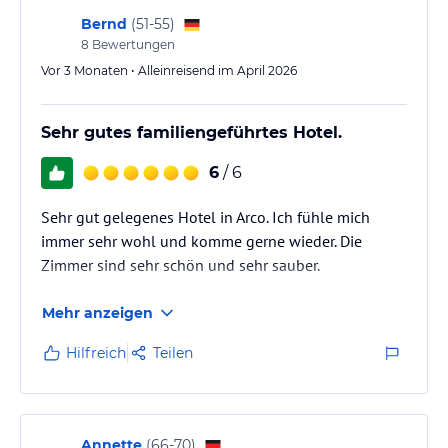
Bernd
(
51-55
)
Hinweis:
Verfasst von HolidayCheck mit Hilfe von KI. Alle
8
Bewertungen
Angaben ohne Gewähr. Bitte lies vor der Buchung die
Vor 3 Monaten • Alleinreisend im April 2026
verbindlichen
Angebotsdetails
des jeweiligen Veranstalters.
Sehr gutes familiengeführtes Hotel.
6
/ 6
Sehr gut gelegenes Hotel in Arco. Ich fühle mich
immer sehr wohl und komme gerne wieder. Die
Zimmer sind sehr schön und sehr sauber.
Mehr anzeigen
Hilfreich
Teilen
Annette
(
66-70
)