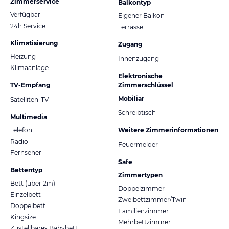
Zimmerservice
Balkontyp
Verfügbar
Eigener Balkon
24h Service
Terrasse
Klimatisierung
Zugang
Heizung
Innenzugang
Klimaanlage
Elektronische
TV-Empfang
Zimmerschlüssel
Mobiliar
Satelliten-TV
Schreibtisch
Multimedia
Telefon
Weitere Zimmerinformationen
Radio
Feuermelder
Fernseher
Safe
Bettentyp
Zimmertypen
Bett (über 2m)
Doppelzimmer
Einzelbett
Zweibettzimmer/Twin
Doppelbett
Familienzimmer
Kingsize
Mehrbettzimmer
Zustellbares Babybett