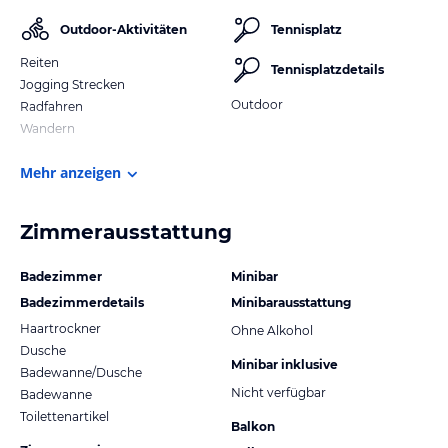
Outdoor-Aktivitäten
Tennisplatz
Reiten
Tennisplatzdetails
Jogging Strecken
Outdoor
Radfahren
Wandern
Mehr anzeigen
Zimmerausstattung
Badezimmer
Minibar
Badezimmerdetails
Minibarausstattung
Haartrockner
Ohne Alkohol
Dusche
Minibar inklusive
Badewanne/Dusche
Nicht verfügbar
Badewanne
Toilettenartikel
Balkon