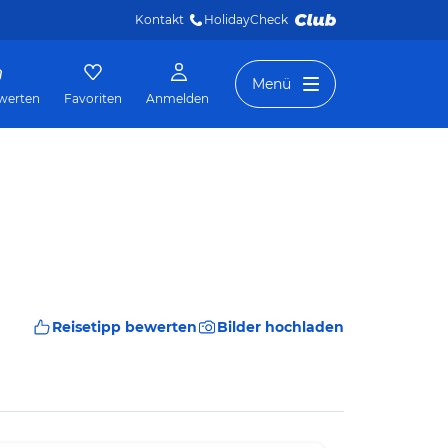
Kontakt
HolidayCheck 
Menü
werten
Favoriten
Anmelden
Reisetipp bewerten
Bilder hochladen