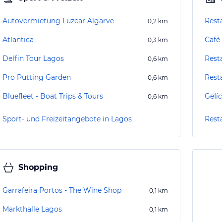
Autovermietung Luzcar Algarve
Rest
0,2
km
Atlantica
Café
0,3
km
Delfin Tour Lagos
Rest
0,6
km
Pro Putting Garden
Rest
0,6
km
Bluefleet - Boat Trips & Tours
GeIíc
0,6
km
Sport- und Freizeitangebote in Lagos
Rest
Shopping
Garrafeira Portos - The Wine Shop
0,1
km
Markthalle Lagos
0,1
km