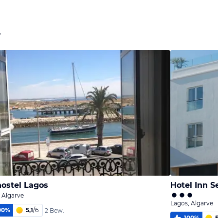
r
ostel Lagos
Hotel Inn S
 Algarve
Lagos, Algarve
00
%
5,1
/
6
2 Bew.
100
%
5