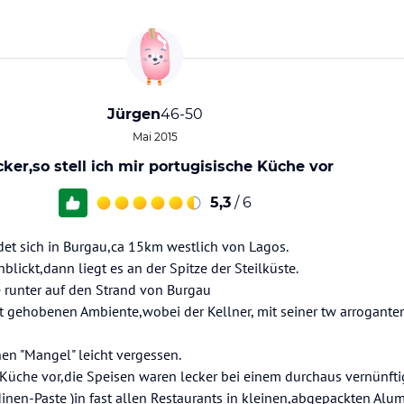
Jürgen
46-50
Mai 2015
ker,so stell ich mir portugisische Küche vor
5,3
/ 6
et sich in Burgau,ca 15km westlich von Lagos.
ickt,dann liegt es an der Spitze der Steilküste.
e runter auf den Strand von Burgau
t gehobenen Ambiente,wobei der Kellner, mit seiner tw arroganten 
nen "Mangel" leicht vergessen.
 Küche vor,die Speisen waren lecker bei einem durchaus vernünftig
dinen-Paste )in fast allen Restaurants in kleinen,abgepackten Al