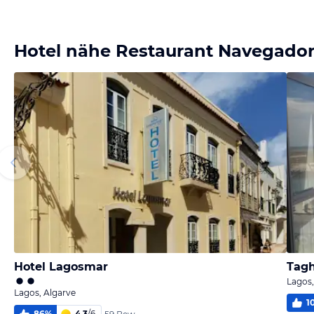
Bild melden
von Jürgen
Hotel nähe Restaurant Navegado
Hotel Lagosmar
Tagh
Lagos,
Lagos, Algarve
1
86
%
4,3
/
6