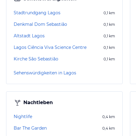
Stadtrundgang Lagos
0,1
km
Denkmal Dom Sebastião
0,1
km
Altstadt Lagos
0,1
km
Lagos Ciência Viva Science Centre
0,1
km
Kirche São Sebastião
0,1
km
Sehenswürdigkeiten in Lagos
Nachtleben
Nightlife
0,4
km
Bar The Garden
0,4
km