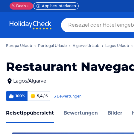
%
Deals
App herunterladen
Europa Urlaub
Portugal Urlaub
Algarve Urlaub
Lagos Urlaub
Restaurant Navega
Lagos/Algarve
100%
5,4
/ 6
3 Bewertungen
Reisetippübersicht
Bewertungen
Bilder