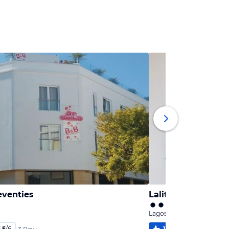
eventies
Lalitana Townhou
Lagos, Algarve
,5
/
6
100
%
5,4
/
6