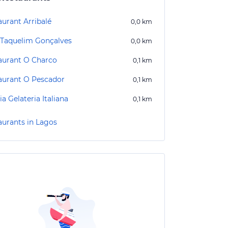
aurant Arribalé
0,0
km
 Taquelim Gonçalves
0,0
km
aurant O Charco
0,1
km
aurant O Pescador
0,1
km
ia Gelateria Italiana
0,1
km
aurants in Lagos