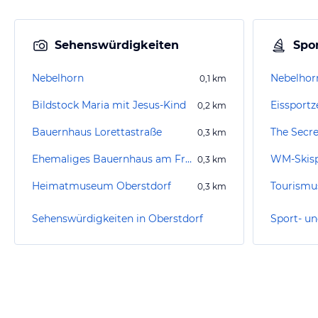
Sehenswürdigkeiten
Spor
Nebelhorn
Nebelhor
0,1
km
Bildstock Maria mit Jesus-Kind
Eissport
0,2
km
Bauernhaus Lorettastraße
The Secr
0,3
km
Ehemaliges Bauernhaus am Frohmarkt 8
0,3
km
Heimatmuseum Oberstdorf
0,3
km
Sehenswürdigkeiten in Oberstdorf