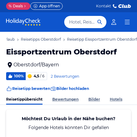
%
Deals
App öffnen
Kontakt
Hotel, Reiseziel
f Urlaub
Reisetipps Oberstdorf
Reisetipp Eissportzentrum Oberstdorf
Eissportzentrum Oberstdorf
Oberstdorf/Bayern
100%
4,5
/ 6
2 Bewertungen
Reisetipp bewerten
Bilder hochladen
Reisetippübersicht
Bewertungen
Bilder
Hotels
Möchtest Du Urlaub in der Nähe buchen?
Folgende Hotels könnten Dir gefallen