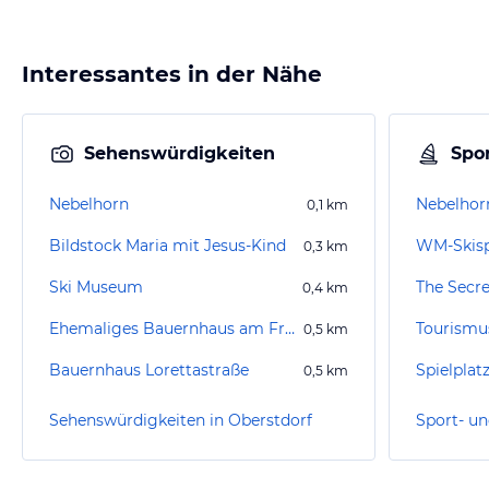
Interessantes in der Nähe
Sehenswürdigkeiten
Spor
Nebelhorn
Nebelhor
0,1
km
Bildstock Maria mit Jesus-Kind
0,3
km
Ski Museum
The Secr
0,4
km
Ehemaliges Bauernhaus am Frohmarkt 8
0,5
km
Bauernhaus Lorettastraße
Spielplat
0,5
km
Sehenswürdigkeiten in Oberstdorf