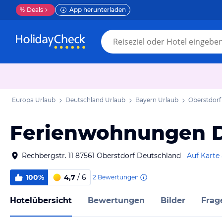
%
Deals
App herunterladen
Europa Urlaub
Deutschland Urlaub
Bayern Urlaub
Oberstdorf
Ferienwohnungen D
Rechbergstr. 11 87561 Oberstdorf Deutschland
Auf Karte
100%
4,7
/ 6
2
Bewertungen
Hotelübersicht
Bewertungen
Bilder
Frag