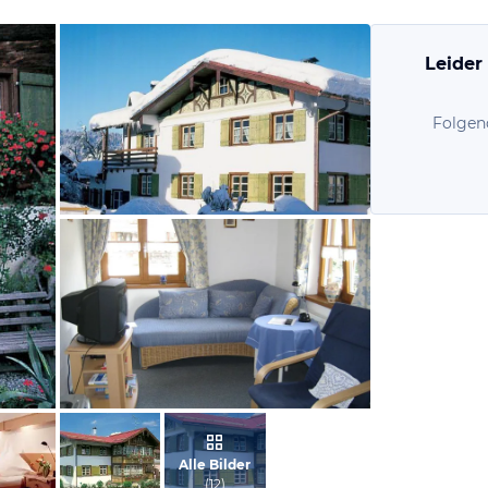
Leider
Folgen
vom Hotelier, November 2009
vom Hotelier, November 2009
Alle Bilder
(
12
)