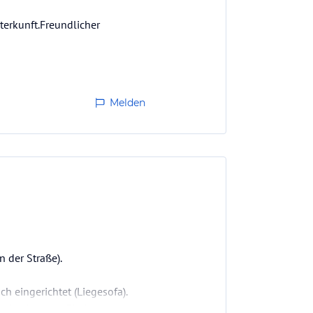
terkunft.Freundlicher
Melden
 der Straße).
h eingerichtet (Liegesofa).
llig, dass der Eindruck