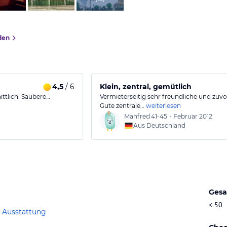
den
4,5
/ 6
Klein, zentral, gemütlich
ttlich. Saubere…
Vermieterseitig sehr freundliche und zu
Gute zentrale…
weiterlesen
Manfred
41-45
•
Februar 2012
Aus Deutschland
Gesa
< 50
 Ausstattung