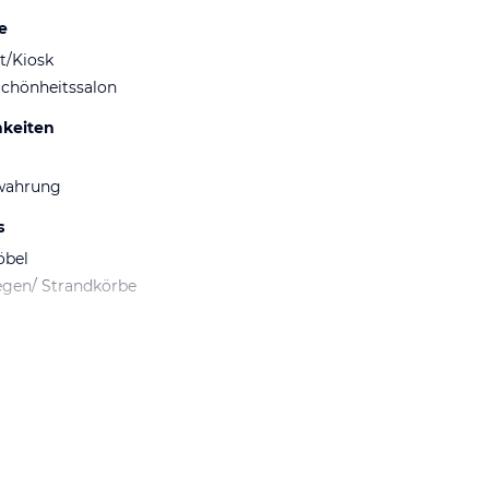
e
t/Kiosk
Schönheitssalon
hkeiten
wahrung
s
öbel
egen/ Strandkörbe