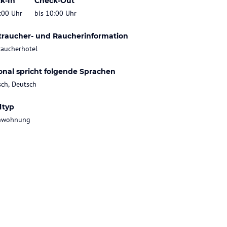
k-In
Check-Out
:00 Uhr
bis 10:00 Uhr
traucher- und Raucherinformation
raucherhotel
onal spricht folgende Sprachen
sch, Deutsch
ltyp
enwohnung