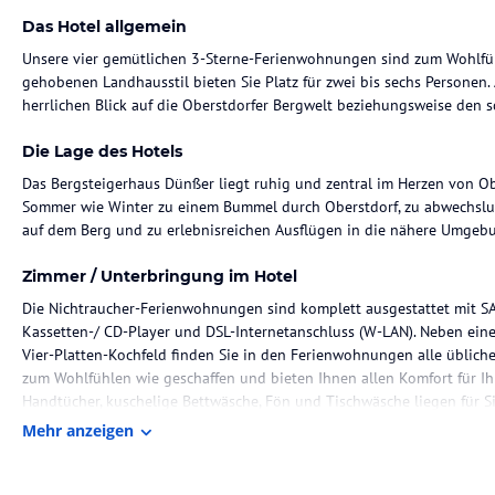
Das Hotel allgemein
Unsere vier gemütlichen 3-Sterne-Ferienwohnungen sind zum Wohlfühl
gehobenen Landhausstil bieten Sie Platz für zwei bis sechs Personen
Die Lage des Hotels
Das Bergsteigerhaus Dünßer liegt ruhig und zentral im Herzen von Obe
Sommer wie Winter zu einem Bummel durch Oberstdorf, zu abwechslu
auf dem Berg und zu erlebnisreichen Ausflügen in die nähere Umgeb
Zimmer / Unterbringung im Hotel
Die Nichtraucher-Ferienwohnungen sind komplett ausgestattet mit SAT
Kassetten-/ CD-Player und DSL-Internetanschluss (W-LAN). Neben ein
Vier-Platten-Kochfeld finden Sie in den Ferienwohnungen alle üblic
zum Wohlfühlen wie geschaffen und bieten Ihnen allen Komfort für I
Mehr anzeigen
Sonstige Einrichtungen und Services
Bei uns erleben Sie familiäre Atmosphäre und herzliche Gastfreundsch