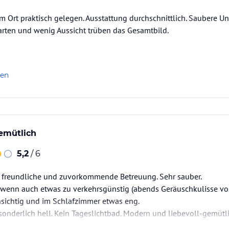
Ort praktisch gelegen. Ausstattung durchschnittlich. Saubere Un
arten und wenig Aussicht trüben das Gesamtbild.
len
gemütlich
5,2
/ 6
hr freundliche und zuvorkommende Betreuung. Sehr sauber.
 wenn auch etwas zu verkehrsgünstig (abends Geräuschkulisse von
nsichtig und im Schlafzimmer etwas eng.
 sonderlich hell. Kein Tageslichtbad. Modern und liebevoll-gemütlic
usstattung mit Geschirr, Töpfen, Pfannen so minimalistisch und bi