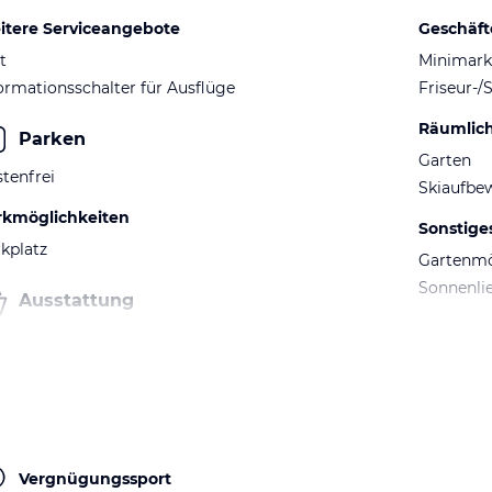
itere Serviceangebote
Geschäft
t
Minimark
ormationsschalter für Ausflüge
Friseur-/
Räumlic
Parken
Garten
tenfrei
Skiaufbe
rkmöglichkeiten
Sonstige
kplatz
Gartenm
Sonnenli
Ausstattung
Vergnügungssport