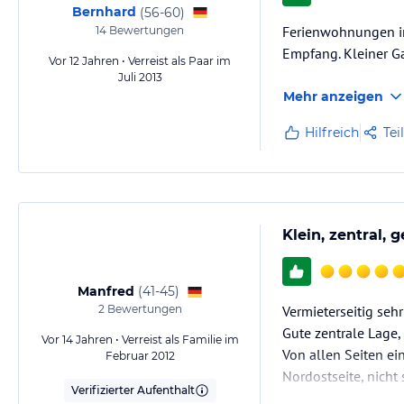
Bernhard
(
56-60
)
Ferienwohnungen im 
14
Bewertungen
Empfang. Kleiner G
Vor 12 Jahren • Verreist als Paar im
Juli 2013
Mehr anzeigen
Hilfreich
Tei
Klein, zentral, 
Manfred
(
41-45
)
2
Bewertungen
Vermieterseitig se
Gute zentrale Lage,
Vor 14 Jahren • Verreist als Familie im
Von allen Seiten ei
Februar 2012
Nordostseite, nicht
Verifizierter Aufenthalt
Küchenzeile sowie A