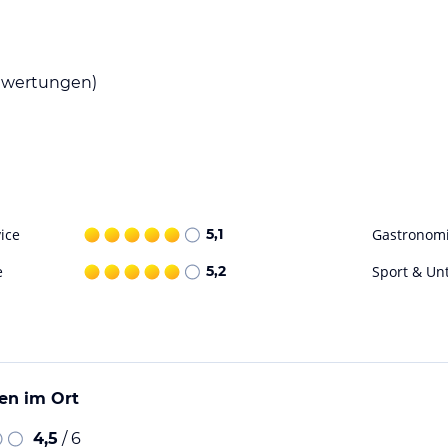
, Kraxe, einen Anhänger für's Radl und Schlitten
enügend Platz zum Spielen. Neu ab 2010 stehen
wertungen)
ataloginformationen. Alle Angaben ohne
uchung die verbindlichen
Angebotsdetails
des
ice
5,1
Gastronom
e
5,2
Sport & Un
en im Ort
4,5
/ 6