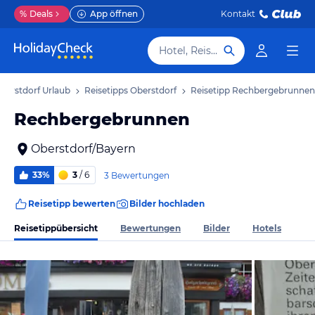
%
Deals
App öffnen
Kontakt
Hotel, Reiseziel
berstdorf Urlaub
Reisetipps Oberstdorf
Reisetipp Rechbergebrunnen
Rechbergebrunnen
Oberstdorf/Bayern
33%
3
/ 6
3 Bewertungen
Reisetipp bewerten
Bilder hochladen
Reisetippübersicht
Bewertungen
Bilder
Hotels