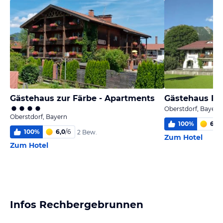
Gästehaus zur Färbe - Apartments
Gästehaus Elv
Oberstdorf, Bayern
Oberstdorf, Bayern
100
%
6,0
/
100
%
6,0
/
6
2 Bew.
Zum Hotel
Zum Hotel
Infos Rechbergebrunnen