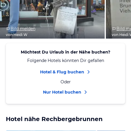
Bild melden
Bild m
von Heidi W
von Heidi
Möchtest Du Urlaub in der Nähe buchen?
Folgende Hotels könnten Dir gefallen
Hotel & Flug buchen
Oder
Nur Hotel buchen
Hotel nähe Rechbergebrunnen