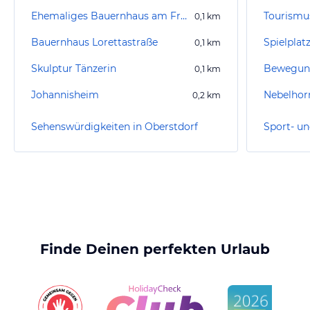
Ehemaliges Bauernhaus am Frohmarkt 8
0,1
km
Bauernhaus Lorettastraße
Spielplat
0,1
km
Skulptur Tänzerin
0,1
km
Johannisheim
Nebelhor
0,2
km
Sehenswürdigkeiten in Oberstdorf
Finde Deinen perfekten Urlaub