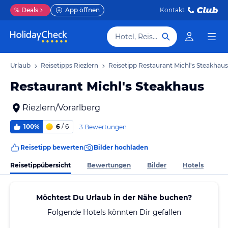
%
Deals
App öffnen
Kontakt
Hotel, Reiseziel
ern Urlaub
Reisetipps Riezlern
Reisetipp Restaurant Michl's Steakhaus
Restaurant Michl's Steakhaus
Riezlern/Vorarlberg
100%
6
/ 6
3 Bewertungen
Reisetipp bewerten
Bilder hochladen
Reisetippübersicht
Bewertungen
Bilder
Hotels
Möchtest Du Urlaub in der Nähe buchen?
Folgende Hotels könnten Dir gefallen