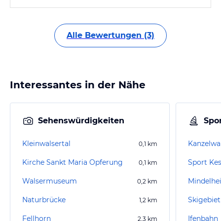
Alle Bewertungen (3)
Interessantes in der Nähe
Sehenswürdigkeiten
Spor
Kleinwalsertal
Kanzelw
0,1
km
Kirche Sankt Maria Opferung
Sport Kes
0,1
km
Walsermuseum
Mindelhei
0,2
km
Naturbrücke
Skigebiet
1,2
km
Fellhorn
Ifenbahn
2,3
km