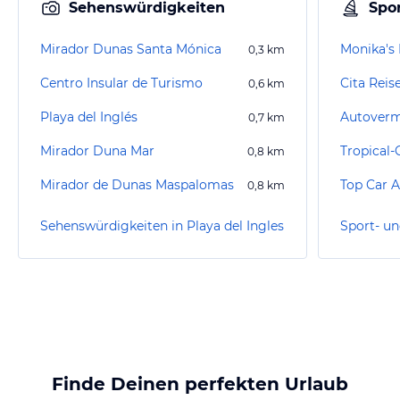
Sehenswürdigkeiten
Spor
Mirador Dunas Santa Mónica
Monika's 
0,3
km
Centro Insular de Turismo
Cita Reis
0,6
km
Playa del Inglés
Autoverm
0,7
km
Mirador Duna Mar
Tropical-
0,8
km
Mirador de Dunas Maspalomas
Top Car A
0,8
km
Sehenswürdigkeiten in Playa del Ingles
Finde Deinen perfekten Urlaub