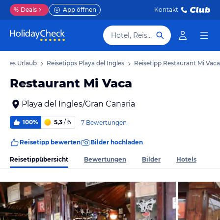
%
Deals
App öffnen
Kontakt
Hotel, Reiseziel
Ingles Urlaub
Reisetipps Playa del Ingles
Reisetipp Restaurant Mi Vaca
Restaurant Mi Vaca
Playa del Ingles/Gran Canaria
100%
5,3
/ 6
7 Bewertungen
Reisetipp bewerten
Bilder hochladen
Reisetippübersicht
Bewertungen
Bilder
Hotels