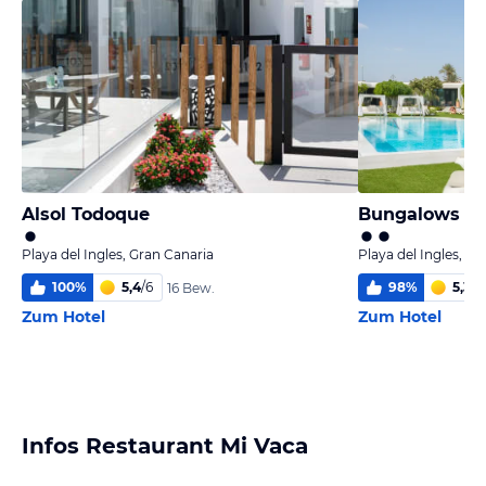
Alsol Todoque
Bungalows D
Playa del Ingles, Gran Canaria
Playa del Ingles, Gr
100
%
5,4
/
6
98
%
5,3
/
6
16 Bew.
Zum Hotel
Zum Hotel
Infos Restaurant Mi Vaca