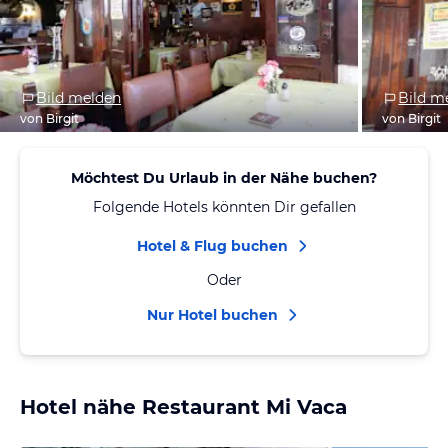
Bild melden
Bild m
von Birgit
von Birgit
Möchtest Du Urlaub in der Nähe buchen?
Folgende Hotels könnten Dir gefallen
Hotel & Flug buchen
Oder
Nur Hotel buchen
Hotel nähe Restaurant Mi Vaca