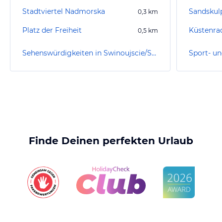
Stadtviertel Nadmorska
Sandskulp
0,3
km
Platz der Freiheit
0,5
km
Sehenswürdigkeiten in Swinoujscie/Swinemünde
Finde Deinen perfekten Urlaub