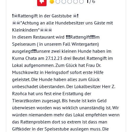
1
/ 6
❗☠️Rattengift in der Gaststube ☠️❗
☠️☠️*Achtung an alle Hundebesitzer uns Gäste mit
Kleinkindern*☠️☠️☠️
In diesem Restaurant wird ❗❗❗Rattengift❗❗❗im
Speiseraum ( in unserem Fall Wintergarten)
ausgelegt❗❗❗unsere zwei kleinen Hunde haben im
Kurna Chata am 27.12.23 drei Beutel Rattengift im
Lokal aufgenommen. Zum Glück hat Frau Dr.
Muschkowitz in Heringsdorf sofort erste Hilfe
geleistet. Die Hunde haben alles zum Glück
unbeschadet überstanden. Der Lokalbesitzer Herr Z.
Rzoñca hat uns fest eine Erstattung der
Tierarztkosten zugesagt. Bis heute ist kein Geld
überwiesen worden was wirklich unanständig ist. Wir
würden niemandem mehr das Lokal empfehlen wenn
das Rattenproblem dort so extrem ist dass man
Giftköder in der Speisestube auslegen muss. Die