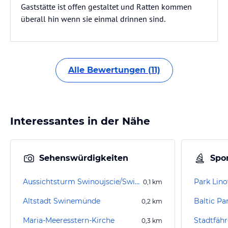
Gaststätte ist offen gestaltet und Ratten kommen
überall hin wenn sie einmal drinnen sind.
Alle Bewertungen (11)
Interessantes in der Nähe
Sehenswürdigkeiten
Spor
Aussichtsturm Swinoujscie/Swinemünde
Park Lin
0,1
km
Altstadt Swinemünde
0,2
km
Maria-Meeresstern-Kirche
Stadtfäh
0,3
km