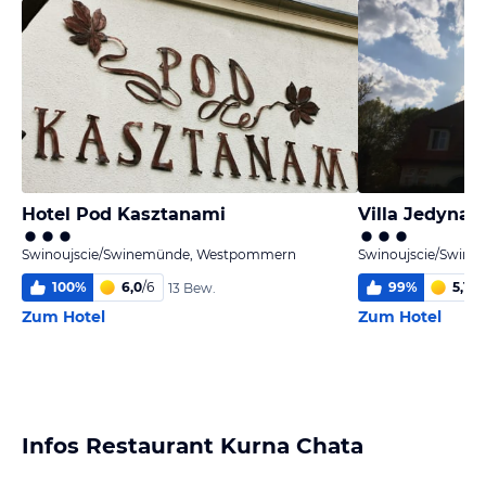
Hotel Pod Kasztanami
Villa Jedynak
Swinoujscie/Swinemünde, Westpommern
Swinoujscie/Swin
100
%
6,0
/
6
99
%
5,1
/
6
13 Bew.
Zum Hotel
Zum Hotel
Infos Restaurant Kurna Chata