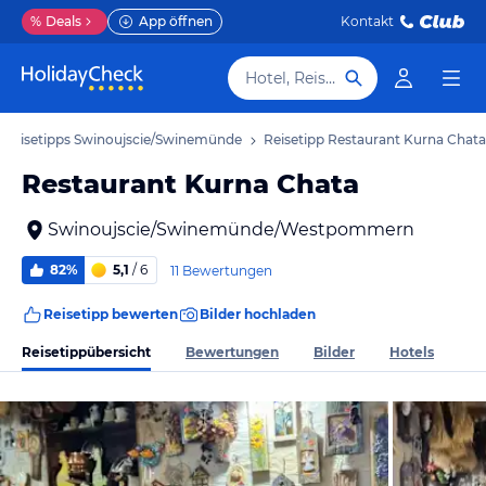
%
Deals
App öffnen
Kontakt
Hotel, Reiseziel
Reisetipps Swinoujscie/Swinemünde
Reisetipp Restaurant Kurna Chata
Restaurant Kurna Chata
Swinoujscie/Swinemünde/Westpommern
82%
5,1
/ 6
11 Bewertungen
Reisetipp bewerten
Bilder hochladen
Reisetippübersicht
Bewertungen
Bilder
Hotels