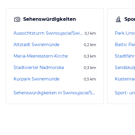
Sehenswürdigkeiten
Spor
Aussichtsturm Swinoujscie/Swinemünde
Park Lin
0,1
km
Altstadt Swinemünde
0,2
km
Maria-Meeresstern-Kirche
Stadtfäh
0,3
km
Stadtviertel Nadmorska
Sandskulp
0,3
km
Kurpark Swinemünde
0,5
km
Sehenswürdigkeiten in Swinoujscie/Swinemünde