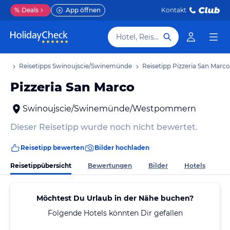
%
Deals
App öffnen
Kontakt
Hotel, Reiseziel
aub
Reisetipps Swinoujscie/Swinemünde
Reisetipp Pizzeria San Marco
Pizzeria San Marco
Swinoujscie/Swinemünde/Westpommern
Dieser Reisetipp wurde noch nicht bewertet.
Reisetipp bewerten
Bilder hochladen
Reisetippübersicht
Bewertungen
Bilder
Hotels
Möchtest Du Urlaub in der Nähe buchen?
Folgende Hotels könnten Dir gefallen