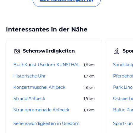
Interessantes in der Nähe
Sehenswürdigkeiten
Spor
BuchKunst Usedom KUNSTHALLE Bahnhof Ahlbeck
Sandskulp
1,6
km
Historische Uhr
Pferdehof
1,7
km
Konzertmuschel Ahlbeck
Park Lin
1,8
km
Strand Ahlbeck
Ostseeth
1,9
km
Strandpromenade Ahlbeck
1,9
km
Sehenswürdigkeiten in Usedom