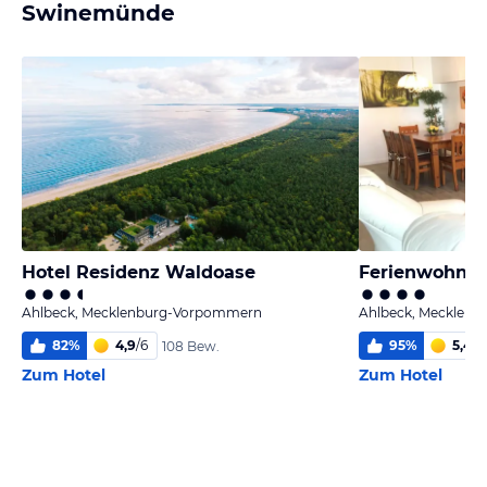
Swinemünde
Hotel Residenz Waldoase
Ferienwohnun
Ahlbeck, Mecklenburg-Vorpommern
Ahlbeck, Mecklen
82
%
4,9
/
6
95
%
5,4
/
6
108 Bew.
Zum Hotel
Zum Hotel