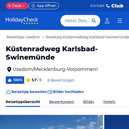
%
Deals
App öffnen
Kontakt
Hotel, Reiseziel
b
Reisetipps Usedom
Reisetipp Küstenradweg Karlsbad-Swinemünde
Küstenradweg Karlsbad-
Swinemünde
Usedom/Mecklenburg-Vorpommern
100%
5,7
/ 6
6 Bewertungen
Reisetipp bewerten
Bilder hochladen
Reisetippübersicht
Bewertungen
Bilder
Hotels