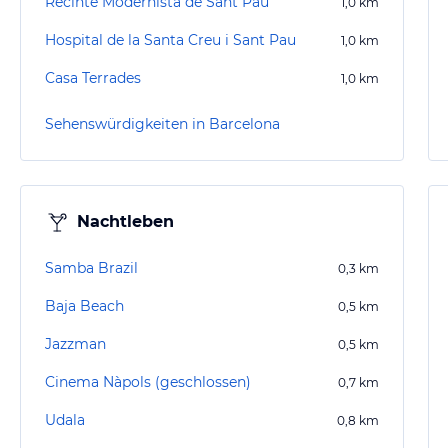
Recinte Modernista de Sant Pau
1,0
km
Hospital de la Santa Creu i Sant Pau
1,0
km
Casa Terrades
1,0
km
Sehenswürdigkeiten in Barcelona
Nachtleben
Samba Brazil
0,3
km
Baja Beach
0,5
km
Jazzman
0,5
km
Cinema Nàpols (geschlossen)
0,7
km
Udala
0,8
km