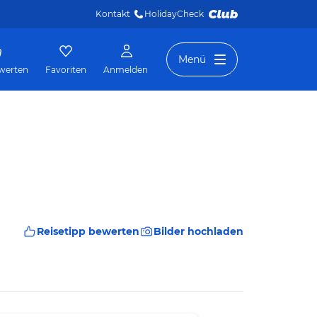
Kontakt
HolidayCheck 
Menü
werten
Favoriten
Anmelden
Reisetipp bewerten
Bilder hochladen