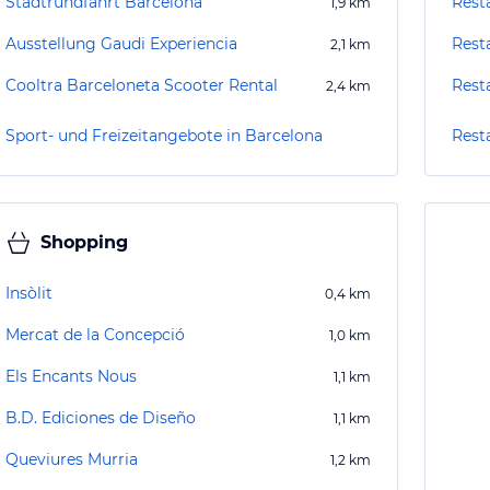
Stadtrundfahrt Barcelona
Rest
1,9
km
Ausstellung Gaudi Experiencia
Rest
2,1
km
Cooltra Barceloneta Scooter Rental
Rest
2,4
km
Sport- und Freizeitangebote in Barcelona
Rest
Shopping
Insòlit
0,4
km
Mercat de la Concepció
1,0
km
Els Encants Nous
1,1
km
B.D. Ediciones de Diseño
1,1
km
Queviures Murria
1,2
km