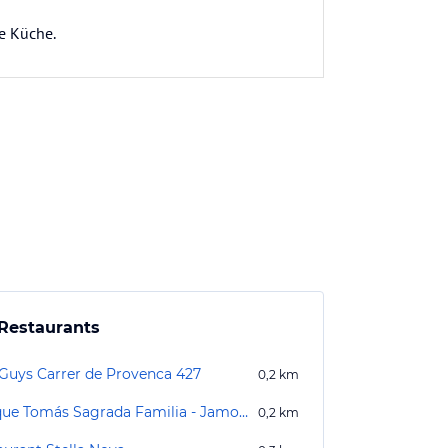
te Küche.
Restaurants
 Guys Carrer de Provenca 427
0,2
km
Enrique Tomás Sagrada Familia - Jamonería Gourmet
0,2
km