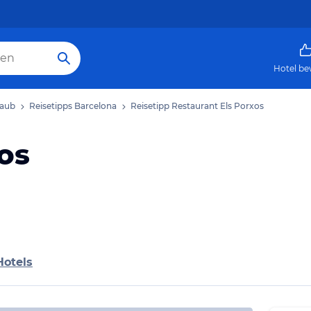
Hotel be
laub
Reisetipps Barcelona
Reisetipp Restaurant Els Porxos
os
Hotels