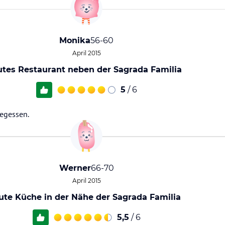
Monika
56-60
April 2015
utes Restaurant neben der Sagrada Familia
5
/ 6
gegessen.
Werner
66-70
April 2015
ute Küche in der Nähe der Sagrada Familia
5,5
/ 6