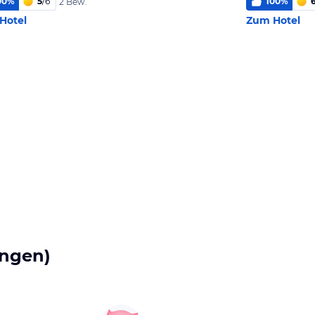
00
%
5
/
6
100
%
2 Bew.
Hotel
Zum Hotel
ngen)