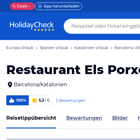
%
Deals
App herunterladen
Europa Urlaub
Spanien Urlaub
Katalonien Urlaub
Barcelona Ur
Restaurant Els Porx
Barcelona/Katalonien
100%
5,3
/ 6
2 Bewertungen
Reisetippübersicht
Bewertungen
Bilder