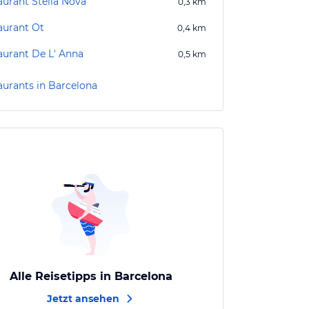
aurant Stella Nova
0,3
km
aurant Ot
0,4
km
aurant De L' Anna
0,5
km
aurants in Barcelona
Alle Reisetipps in Barcelona
Jetzt ansehen