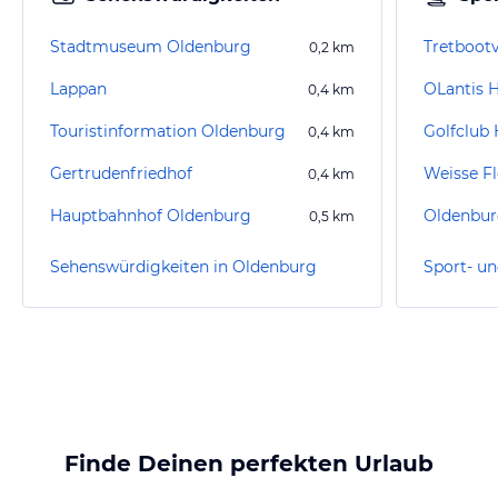
Stadtmuseum Oldenburg
Tretbootv
0,2
km
Lappan
OLantis 
0,4
km
Touristinformation Oldenburg
Golfclub 
0,4
km
Gertrudenfriedhof
Weisse F
0,4
km
Hauptbahnhof Oldenburg
Oldenburg
0,5
km
Sehenswürdigkeiten in Oldenburg
Finde Deinen perfekten Urlaub