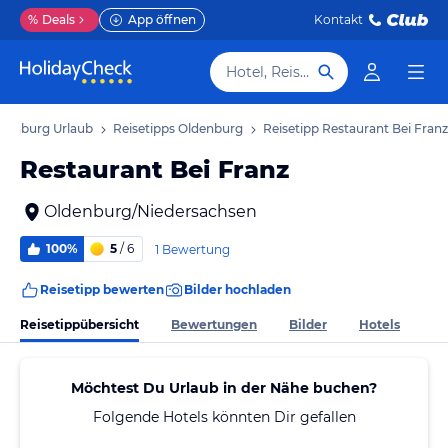
%
Deals
App öffnen
Kontakt
Hotel, Reiseziel
denburg Urlaub
Reisetipps Oldenburg
Reisetipp Restaurant Bei Franz
Restaurant Bei Franz
Oldenburg/Niedersachsen
100%
5
/ 6
1 Bewertung
Reisetipp bewerten
Bilder hochladen
Reisetippübersicht
Bewertungen
Bilder
Hotels
Möchtest Du Urlaub in der Nähe buchen?
Folgende Hotels könnten Dir gefallen