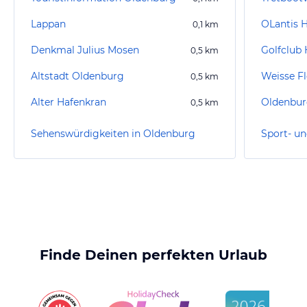
Lappan
OLantis 
0,1
km
Denkmal Julius Mosen
Golfclub 
0,5
km
Altstadt Oldenburg
Weisse F
0,5
km
Alter Hafenkran
Oldenburg
0,5
km
Sehenswürdigkeiten in Oldenburg
Finde Deinen perfekten Urlaub