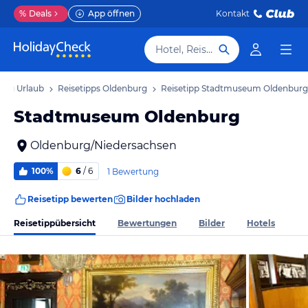
%
Deals
App öffnen
Kontakt
Hotel, Reiseziel
urg Urlaub
Reisetipps Oldenburg
Reisetipp Stadtmuseum Oldenburg
Stadtmuseum Oldenburg
Oldenburg/Niedersachsen
100%
6
/ 6
1 Bewertung
Reisetipp bewerten
Bilder hochladen
Reisetippübersicht
Bewertungen
Bilder
Hotels