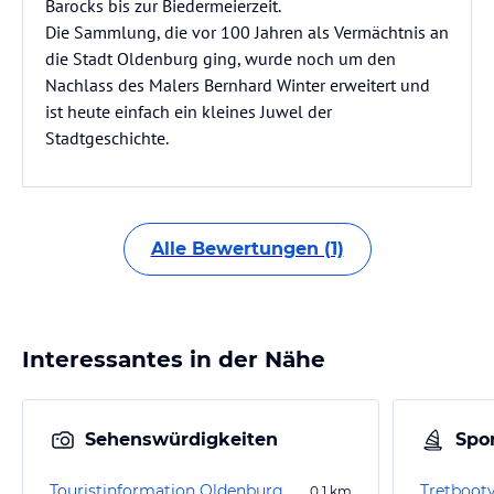
Barocks bis zur Biedermeierzeit.
Die Sammlung, die vor 100 Jahren als Vermächtnis an
die Stadt Oldenburg ging, wurde noch um den
Nachlass des Malers Bernhard Winter erweitert und
ist heute einfach ein kleines Juwel der
Stadtgeschichte.
Alle Bewertungen (1)
Interessantes in der Nähe
Sehenswürdigkeiten
Spor
Touristinformation Oldenburg
Tretbootv
0,1
km