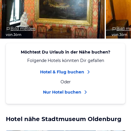
Bild melden
Bild m
von Jörn
von Jörn
Möchtest Du Urlaub in der Nähe buchen?
Folgende Hotels könnten Dir gefallen
Hotel & Flug buchen
Oder
Nur Hotel buchen
Hotel nähe Stadtmuseum Oldenburg