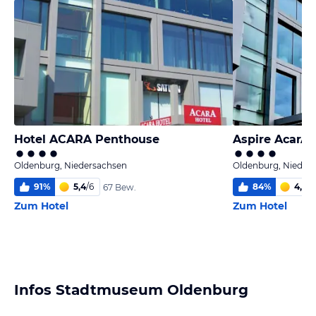
Hotel ACARA Penthouse
Oldenburg, Niedersachsen
Oldenburg, Nieder
91
%
5,4
/
6
84
%
4,8
/
6
67 Bew.
Zum Hotel
Zum Hotel
Infos Stadtmuseum Oldenburg