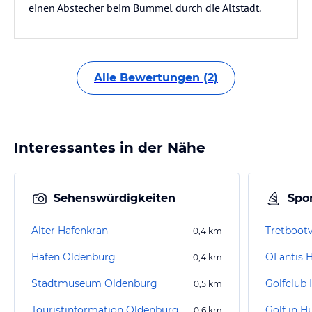
einen Abstecher beim Bummel durch die Altstadt.
Alle Bewertungen (2)
Interessantes in der Nähe
Sehenswürdigkeiten
Spor
Alter Hafenkran
Tretbootv
0,4
km
Hafen Oldenburg
OLantis 
0,4
km
Stadtmuseum Oldenburg
Golfclub 
0,5
km
Touristinformation Oldenburg
Golf in Hu
0,6
km