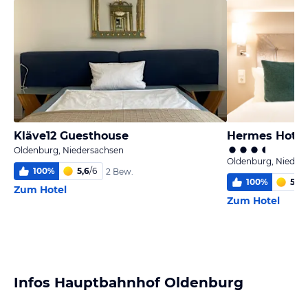
Kläve12 Guesthouse
Hermes Hotel
Oldenburg, Niedersachsen
Oldenburg, Nieder
100
%
5,6
/
6
2 Bew.
100
%
5,7
/
Zum Hotel
Zum Hotel
Infos Hauptbahnhof Oldenburg