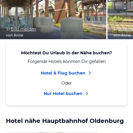
Bild melden
Bild m
von Anne
von Anne
Möchtest Du Urlaub in der Nähe buchen?
Folgende Hotels könnten Dir gefallen
Hotel & Flug buchen
Oder
Nur Hotel buchen
Hotel nähe Hauptbahnhof Oldenburg