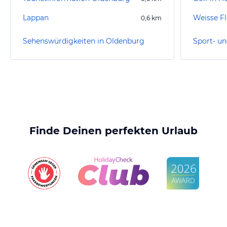
Lappan
Weisse F
0,6
km
Sehenswürdigkeiten in Oldenburg
Finde Deinen perfekten Urlaub