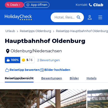
%
Deals
App öffnen
Kontakt
Hotel, Reiseziel
urg Urlaub
Reisetipps Oldenburg
Reisetipp Hauptbahnhof Oldenburg
Hauptbahnhof Oldenburg
Oldenburg/Niedersachsen
100%
5
/ 6
2 Bewertungen
Reisetipp bewerten
Bilder hochladen
Reisetippübersicht
Bewertungen
Bilder
Hotels