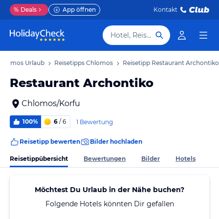
%
Deals
App öffnen
Kontakt
Hotel, Reiseziel
hlomos Urlaub
Reisetipps Chlomos
Reisetipp Restaurant Archontiko
Restaurant Archontiko
Chlomos/Korfu
100%
6
/ 6
1 Bewertung
Reisetipp bewerten
Bilder hochladen
Reisetippübersicht
Bewertungen
Bilder
Hotels
Möchtest Du Urlaub in der Nähe buchen?
Folgende Hotels könnten Dir gefallen