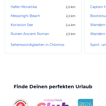
Hafen Moraitika
Captain H
2,0
km
Messonghi Beach
Bootstour
2,2
km
Korission See
Wandern
2,4
km
Ruinen Ancient Roman
Wandern 
2,5
km
Sehenswürdigkeiten in Chlomos
Finde Deinen perfekten Urlaub