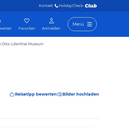
Kontakt
HolidayCheck 
Menü
werten
Favoriten
Anmelden
p Otto-Lilienthal-Museum
Reisetipp bewerten
Bilder hochladen