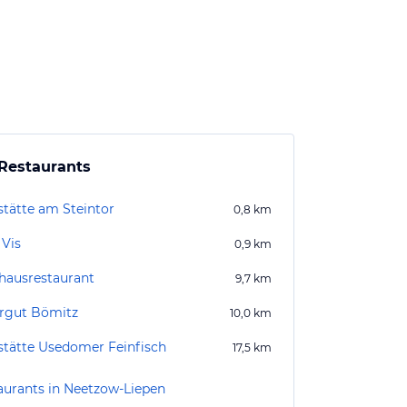
Restaurants
stätte am Steintor
0,8
km
 Vis
0,9
km
hausrestaurant
9,7
km
ergut Bömitz
10,0
km
stätte Usedomer Feinfisch
17,5
km
aurants in Neetzow-Liepen