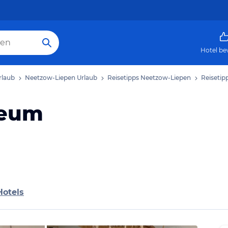
Hotel be
rlaub
Neetzow-Liepen Urlaub
Reisetipps Neetzow-Liepen
Reisetip
seum
Hotels