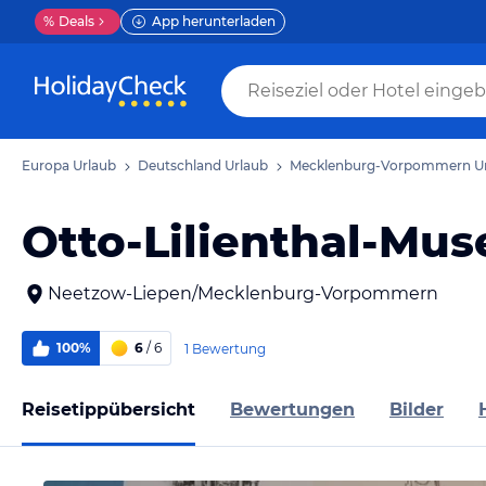
%
Deals
App herunterladen
Europa Urlaub
Deutschland Urlaub
Mecklenburg-Vorpommern U
Otto-Lilienthal-Mu
Neetzow-Liepen/Mecklenburg-Vorpommern
100%
6
/ 6
1 Bewertung
Reisetippübersicht
Bewertungen
Bilder