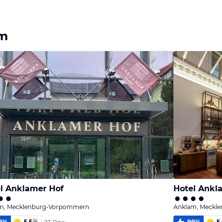
Bild
Bild
Bild
melden
melden
melden
von Rene
von Rene
von Rene
um
l Anklamer Hof
Hotel Ankl
m, Mecklenburg-Vorpommern
Anklam, Meckl
9
%
5,5
/
6
99
%
5