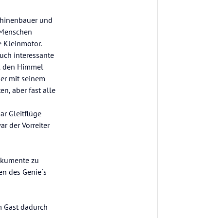
chinenbauer und
s Menschen
e Kleinmotor.
auch interessante
al den Himmel
 er mit seinem
n, aber fast alle
ar Gleitflüge
r der Vorreiter
okumente zu
en des Genie´s
m Gast dadurch