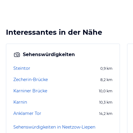
Interessantes in der Nähe
Sehenswürdigkeiten
Steintor
0,9
km
Zecherin-Brücke
8,2
km
Karniner Brücke
10,0
km
Karnin
10,3
km
Anklamer Tor
14,2
km
Sehenswürdigkeiten in Neetzow-Liepen