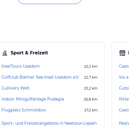
Sport & Freizeit
InselTours Usedom
Gast
22,2
km
Golfclub Balmer See-Insel Usedom e.V.
Vis a
22,7
km
Gullivers Welt
Guts
25,2
km
Indoor Minigolfanlage Pudagla
Ritt
26,8
km
Flugplatz Schmoldow
Gast
27,2
km
Sport- und Freizeitangebote in Neetzow-Liepen
Rest