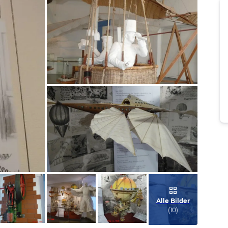
Bild melden
von Rene
Bild melden
von Rene
Alle Bilder
(
10
)