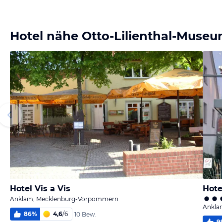
Bild
Bild
Bild
Bild
melden
melden
melden
melden
von Rene
von Rene
von Rene
von Rene
Hotel nähe Otto-Lilienthal-Muse
Hotel Vis a Vis
Hote
Anklam, Mecklenburg-Vorpommern
Ankla
86
%
4,6
/
6
10 Bew.
9