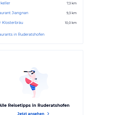
keller
7,3
km
aurant Jiangnan
9,3
km
r Klosterbräu
10,0
km
aurants in Ruderatshofen
Alle Reisetipps in Ruderatshofen
Jetzt ansehen