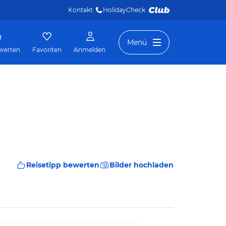
Kontakt
HolidayCheck 
Menü
werten
Favoriten
Anmelden
Reisetipp bewerten
Bilder hochladen