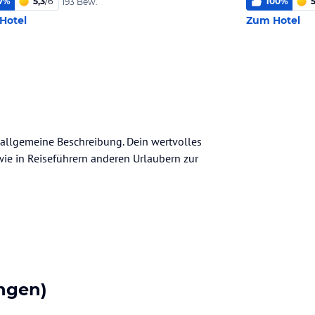
7
%
5,3
/
6
100
%
5
193 Bew.
Hotel
Zum Hotel
e allgemeine Beschreibung. Dein wertvolles
n wie in Reiseführern anderen Urlaubern zur
ngen)