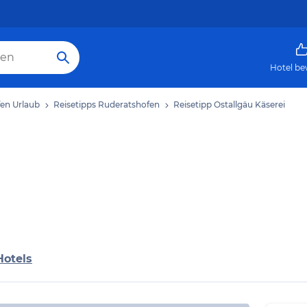
Hotel be
en Urlaub
Reisetipps Ruderatshofen
Reisetipp Ostallgäu Käserei
Hotels