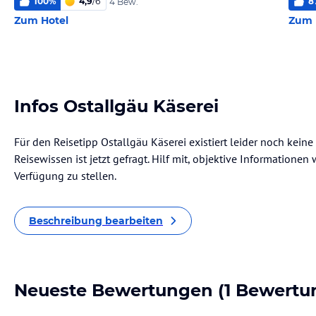
100
%
4,9
/
6
8
4 Bew.
Zum Hotel
Zum 
Infos Ostallgäu Käserei
Für den Reisetipp Ostallgäu Käserei existiert leider noch kein
Reisewissen ist jetzt gefragt. Hilf mit, objektive Informatione
Verfügung zu stellen.
Beschreibung bearbeiten
Neueste Bewertungen
(1 Bewertu