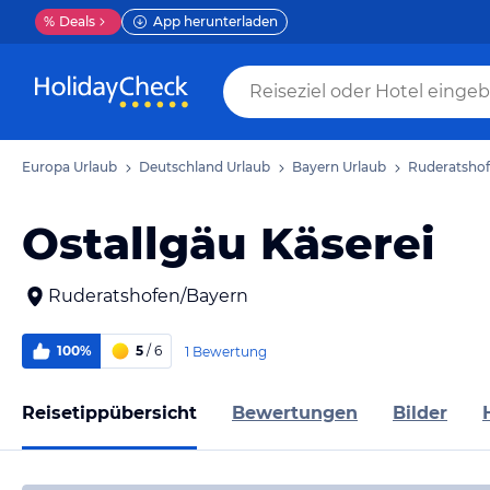
%
Deals
App herunterladen
Europa Urlaub
Deutschland Urlaub
Bayern Urlaub
Ruderatshof
Ostallgäu Käserei
Ruderatshofen/Bayern
100%
5
/ 6
1 Bewertung
Reisetippübersicht
Bewertungen
Bilder