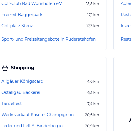
Golf-Club Bad Wörishofen e.V.
Adler
15,5
km
Freizeit Baggerpark
Rest
17,1
km
Golfplatz Stenz
Irsee
17,3
km
Sport- und Freizeitangebote in Ruderatshofen
Rest
Shopping
Allgäuer Königscard
4,6
km
Ostallgäu Bäckerei
6,5
km
Tänzelfest
7,4
km
Werksverkauf Käserei Champignon
20,6
km
Leder und Fell A. Binderberger
20,9
km