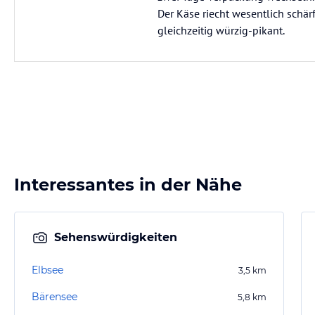
Der Käse riecht wesentlich schär
gleichzeitig würzig-pikant.
Interessantes in der Nähe
Sehenswürdigkeiten
Elbsee
3,5
km
Bärensee
5,8
km