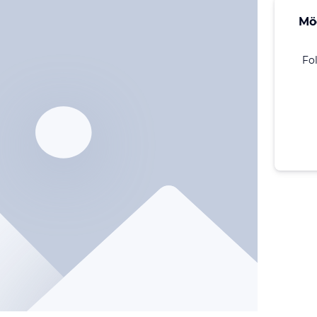
Mö
Fo