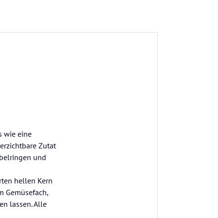
s wie eine
verzichtbare Zutat
ebelringen und
rten hellen Kern
im Gemüsefach,
en lassen. Alle