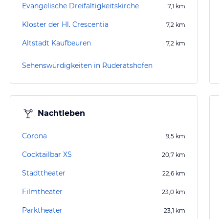
Evangelische Dreifaltigkeitskirche
7,1
km
Kloster der Hl. Crescentia
7,2
km
Altstadt Kaufbeuren
7,2
km
Sehenswürdigkeiten in Ruderatshofen
Nachtleben
Corona
9,5
km
Cocktailbar XS
20,7
km
Stadttheater
22,6
km
Filmtheater
23,0
km
Parktheater
23,1
km