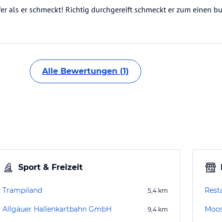
fer als er schmeckt! Richtig durchgereift schmeckt er zum einen bu
Alle Bewertungen (1)
Sport & Freizeit
Trampiland
Rest
5,4
km
Allgäuer Hallenkartbahn GmbH
Moos
9,4
km