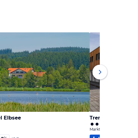
l Elbsee
Trendic Hotel
Marktoberdorf, Bayern