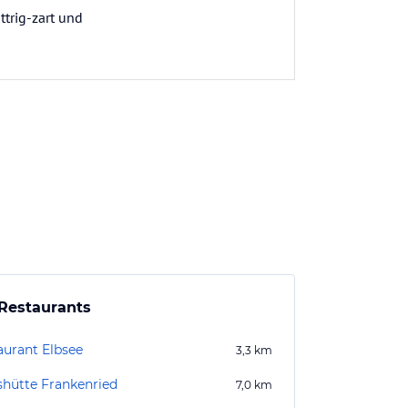
ttrig-zart und
Restaurants
aurant Elbsee
3,3
km
hütte Frankenried
7,0
km