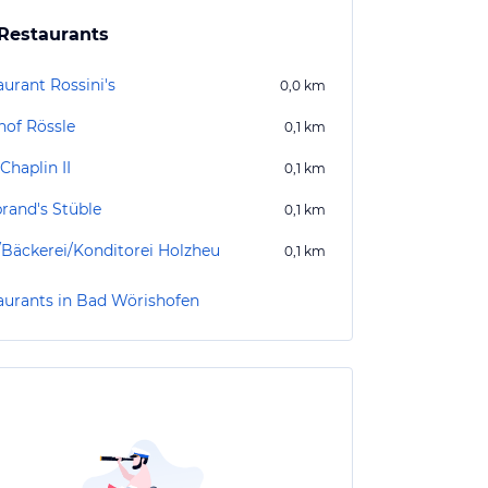
Restaurants
aurant Rossini's
0,0
km
hof Rössle
0,1
km
Chaplin II
0,1
km
rand's Stüble
0,1
km
/Bäckerei/Konditorei Holzheu
0,1
km
aurants in Bad Wörishofen