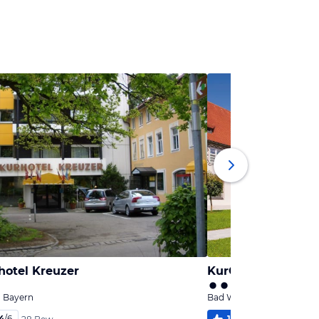
hotel Kreuzer
, Bayern
Bad Wörishofen, Bayern
4
/
6
100
%
5,6
/
6