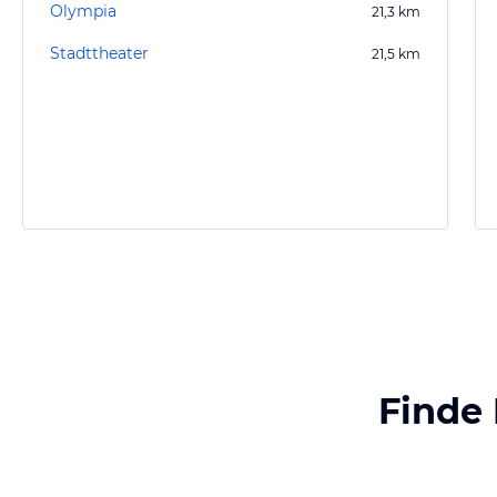
Olympia
21,3
km
Stadttheater
21,5
km
Finde