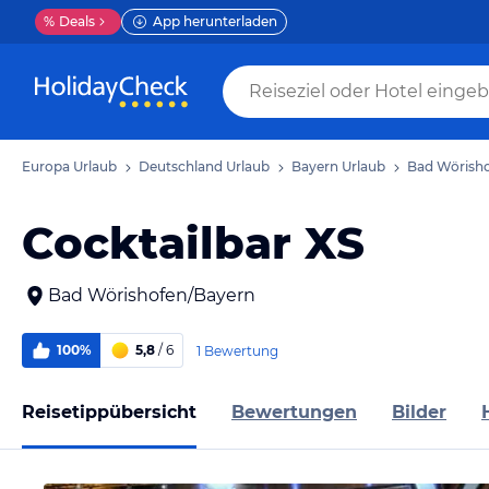
%
Deals
App herunterladen
Europa Urlaub
Deutschland Urlaub
Bayern Urlaub
Bad Wörisho
Cocktailbar XS
Bad Wörishofen/Bayern
100%
5,8
/ 6
1 Bewertung
Reisetippübersicht
Bewertungen
Bilder