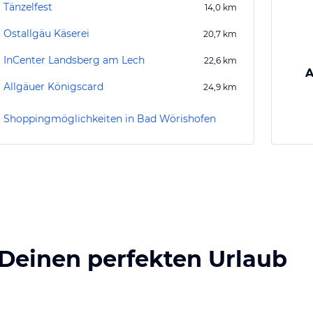
Tänzelfest
14,0
km
Ostallgäu Käserei
20,7
km
InCenter Landsberg am Lech
22,6
km
A
Allgäuer Königscard
24,9
km
Shoppingmöglichkeiten in Bad Wörishofen
 Deinen perfekten Urlaub