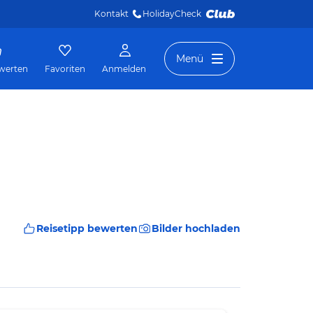
Kontakt
HolidayCheck 
Menü
werten
Favoriten
Anmelden
Reisetipp bewerten
Bilder hochladen