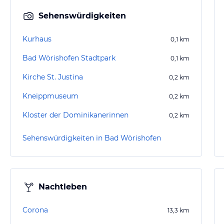
Sehenswürdigkeiten
Kurhaus
0,1
km
Bad Wörishofen Stadtpark
0,1
km
Kirche St. Justina
0,2
km
Kneippmuseum
0,2
km
Kloster der Dominikanerinnen
0,2
km
Sehenswürdigkeiten in Bad Wörishofen
Nachtleben
Corona
13,3
km