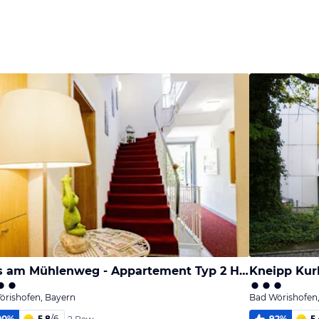
Haus am Mühlenweg - Appartement Typ 2 Haus I - sonniges und modernes Ferienappartement
Kneipp Kur
örishofen, Bayern
Bad Wörishofen
00
%
5,8
/
6
92
%
5,