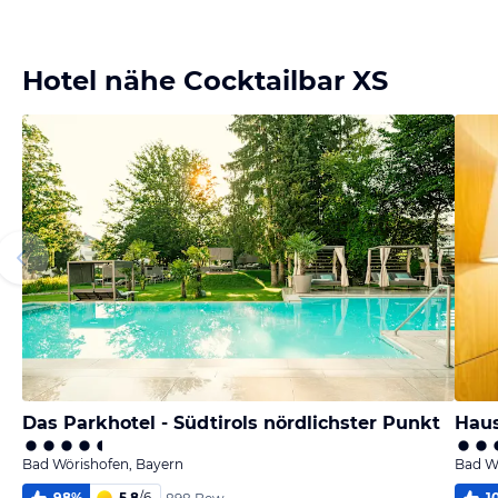
Bild melden
von Ralf
Hotel nähe Cocktailbar XS
Das Parkhotel - Südtirols nördlichster Punkt
Bad Wörishofen, Bayern
Bad W
98
%
5,8
/
6
1