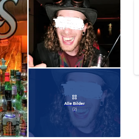
Bild melden
von Ralf
Alle Bilder
(
2
)