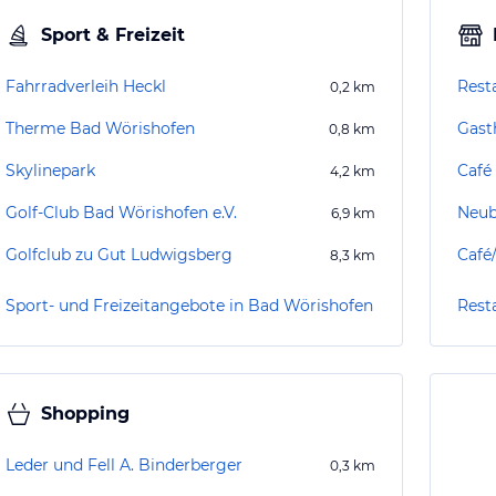
Sport & Freizeit
Fahrradverleih Heckl
Rest
0,2
km
Therme Bad Wörishofen
Gast
0,8
km
Skylinepark
Café 
4,2
km
Golf-Club Bad Wörishofen e.V.
Neub
6,9
km
Golfclub zu Gut Ludwigsberg
Café
8,3
km
Sport- und Freizeitangebote in Bad Wörishofen
Rest
Shopping
Leder und Fell A. Binderberger
0,3
km