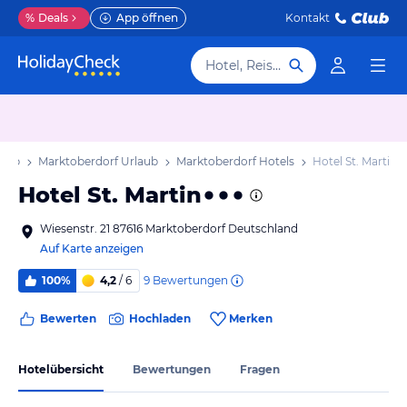
%
Deals
App öffnen
Kontakt
Hotel, Reiseziel
laub
Marktoberdorf Urlaub
Marktoberdorf Hotels
Hotel St. Martin
Hotel St. Martin
Wiesenstr. 21 87616 Marktoberdorf Deutschland
Auf Karte anzeigen
9
Bewertungen
100%
4,2
/ 6
Bewerten
Hochladen
Merken
Hotelübersicht
Bewertungen
Fragen