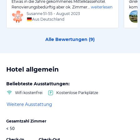
Etwas in die Jahre gekommenes Mittelklassehotel.
direk
Renovierungsbedürftig aber ok. Zimmer…
weiterlesen
komme
Susanne
51-55
•
August 2023
Aus Deutschland
Alle Bewertungen (
9
)
Hotel allgemein
Beliebteste Ausstattungen:
Wifi kostenfrei
Kostenlose Parkplätze
Weitere Ausstattung
Gesamtzahl Zimmer
< 50
Check-In
Check-Out