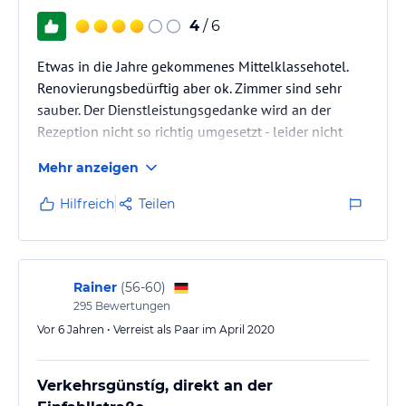
nutzen. Bei schönem Wetter können Sie auch den charmanten
Biergarten des Hotels genießen und die Atmosphäre im Freien
4
/ 6
erleben.
Etwas in die Jahre gekommenes Mittelklassehotel.
Hinweis:
Verfasst von HolidayCheck mit Hilfe von KI. Alle
Renovierungsbedürftig aber ok. Zimmer sind sehr
Angaben ohne Gewähr. Bitte lies vor der Buchung die
sauber. Der Dienstleistungsgedanke wird an der
verbindlichen
Angebotsdetails
des jeweiligen Veranstalters.
Rezeption nicht so richtig umgesetzt - leider nicht
kritikfähig.
Mehr anzeigen
Hilfreich
Teilen
Rainer
(
56-60
)
295
Bewertungen
Vor 6 Jahren • Verreist als Paar im April 2020
Verkehrsgünstíg, direkt an der