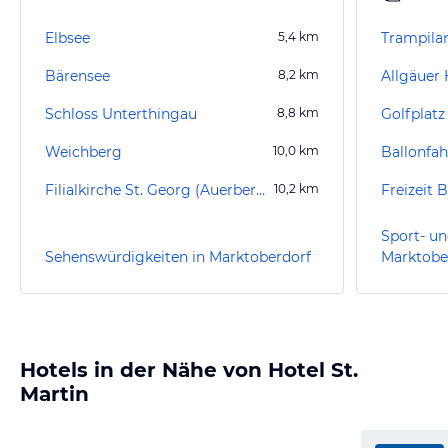
Elbsee
5,4
km
Trampila
Bärensee
8,2
km
Allgäuer
Schloss Unterthingau
8,8
km
Golfplatz
Weichberg
10,0
km
Ballonfah
Filialkirche St. Georg (Auerberg)
10,2
km
Freizeit 
Sport- un
Sehenswürdigkeiten in Marktoberdorf
Marktobe
Hotels in der Nähe von Hotel St.
Martin