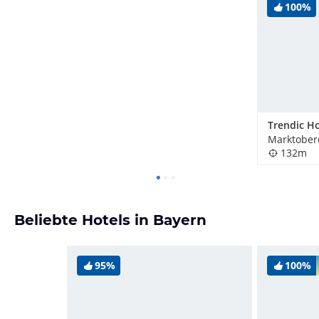
100%
Trendic Ho
Marktober
132m
Beliebte Hotels in Bayern
95%
100%