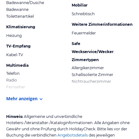
Badewanne/Dusche
Mobiliar
Badewanne
Schreibtisch
Toilettenartikel
Weitere Zimmerinformationen
Klimatisierung
Feuermelder
Heizung
Safe
TV-Empfang
Weckservice/Wecker
Kabel-TV
Zimmertypen
Multimedia
Allergikerzimmer
Telefon
Schallisolierte Zimmer
Radio
Nichtraucherzimmer
Fernseher
Mehr anzeigen
Hinweis:
Allgemeine und unverbindliche
Hoteliers-/Veranstalter-/Kataloginformationen. Alle Angaben ohne
Gewähr und ohne Prüfung durch HolidayCheck. Bitte lies vor der
Buchung die verbindlichen
Angebotsdetails
des jeweiligen