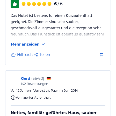
6
/ 6
Das Hotel ist bestens für einen Kurzaufenthalt
geeignet. Die Zimmer sind sehr sauber,
geschmackvoll ausgestattet und die rezeption sehr
freundlich. Das Frühstück ist ebenfalls qualitativ sehr
gut, das Preis /Leistungsverhätnis ist stimmig. Wir
Mehr anzeigen
kommen gerne wieder.
Hilfreich
Teilen
Gerd
(
56-60
)
142
Bewertungen
Vor 12 Jahren • Verreist als Paar im Juni 2014
Verifizierter Aufenthalt
Nettes, familiär geführtes Haus, sauber