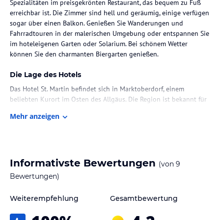
Spezialitäten im preisgekrönten Restaurant, das bequem zu Fuß
erreichbar ist. Die Zimmer sind hell und geräumig, einige verfügen
sogar über einen Balkon. Genießen Sie Wanderungen und
Fahrradtouren in der malerischen Umgebung oder entspannen Sie
im hoteleigenen Garten oder Solarium. Bei schönem Wetter
können Sie den charmanten Biergarten genießen.
Die Lage des Hotels
Das Hotel St. Martin befindet sich in Marktoberdorf, einem
beliebten Kurort im Osten des Allgäus. Die Region ist bekannt für
ihre atemberaubende Landschaft und bietet zahlreiche Aktivitäten
Mehr anzeigen
im Freien. In der Umgebung finden Sie Wanderwege und
Fahrradrouten, die Sie durch malerische Wälder und grüne Wiesen
führen. Das Hotel liegt auch in der Nähe des Stadtzentrums, wo Sie
verschiedene Geschäfte, Restaurants und Sehenswürdigkeiten
finden.
Informativste Bewertungen
(von
9
Bewertungen)
Zimmer / Unterbringung im Hotel
Die Zimmer im Hotel St. Martin sind hell und komfortabel
Weiterempfehlung
Gesamtbewertung
eingerichtet und bieten alle modernen Annehmlichkeiten, die Sie
für einen angenehmen Aufenthalt benötigen. Einige Zimmer