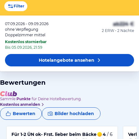
Filter
ab
224 €
07.09.2026 - 09.09.2026
ohne Verpflegung
2 ERW • 2 Nächte
Doppelzimmer mittel
Kostenlos stornierbar
Bis 05.09.2026, 21:59
Hotelangebote
ansehen
Bewertungen
Sammle
Punkte
für Deine Hotelbewertung.
Kostenlos anmelden
Bewerten
Bilder hochladen
Für 1-2 ÜN ok- Frst. lieber beim Bäcker
4
/ 6
Verk