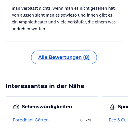
man verpasst nichts, wenn man es nicht gesehen hat.
Von aussen sieht man es sowieso und innen gibt es
ein Amphietheater und viele Verkäufer, die einem was
andrehen wollen
Alle Bewertungen (8)
Interessantes in der Nähe
Sehenswürdigkeiten
Spor
Forodhani-Gärten
Eco & Cul
0,1
km