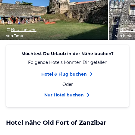
Bild melden
Bild m
von Timo
von Kirste
Möchtest Du Urlaub in der Nähe buchen?
Folgende Hotels könnten Dir gefallen
Hotel & Flug buchen
Oder
Nur Hotel buchen
Hotel nähe Old Fort of Zanzibar