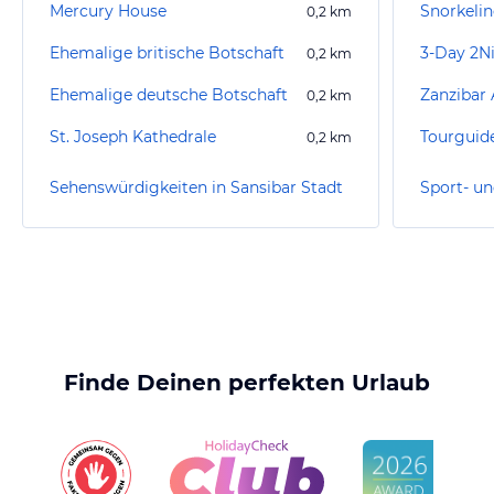
Mercury House
Snorkelin
0,2
km
Ehemalige britische Botschaft
0,2
km
Ehemalige deutsche Botschaft
Zanzibar 
0,2
km
St. Joseph Kathedrale
Tourguid
0,2
km
Sehenswürdigkeiten in Sansibar Stadt
Finde Deinen perfekten Urlaub