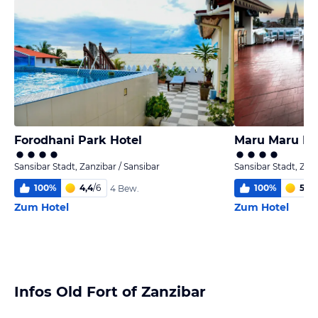
Forodhani Park Hotel
Maru Maru Hot
Sansibar Stadt, Zanzibar / Sansibar
Sansibar Stadt, Zanz
100
%
4,4
/
6
100
%
5,2
/
4 Bew.
Zum Hotel
Zum Hotel
Infos Old Fort of Zanzibar