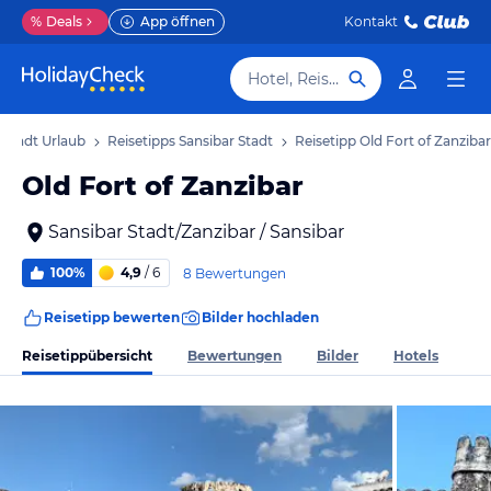
%
Deals
App öffnen
Kontakt
Hotel, Reiseziel
 Stadt Urlaub
Reisetipps Sansibar Stadt
Reisetipp Old Fort of Zanzibar
Old Fort of Zanzibar
Sansibar Stadt/Zanzibar / Sansibar
100%
4,9
/ 6
8 Bewertungen
Reisetipp bewerten
Bilder hochladen
Reisetippübersicht
Bewertungen
Bilder
Hotels