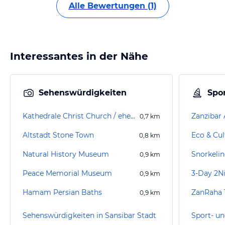
Alle Bewertungen (1)
Interessantes in der Nähe
Sehenswürdigkeiten
Spor
Kathedrale Christ Church / ehemaliger Sklavenmarkt
Zanzibar 
0,7
km
Altstadt Stone Town
Eco & Cul
0,8
km
Natural History Museum
Snorkelin
0,9
km
Peace Memorial Museum
0,9
km
Hamam Persian Baths
ZanRaha 
0,9
km
Sehenswürdigkeiten in Sansibar Stadt