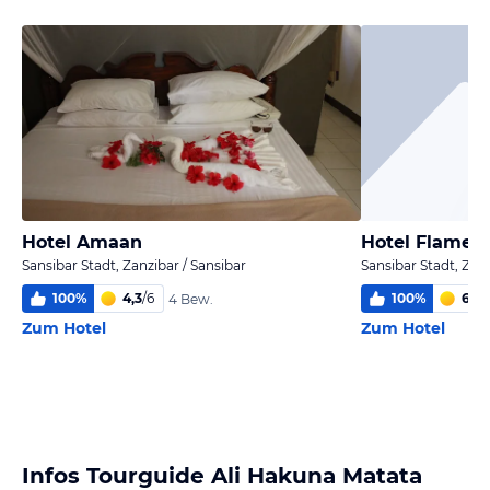
Hotel Amaan
Hotel Flame T
Sansibar Stadt, Zanzibar / Sansibar
Sansibar Stadt, Zanz
100
%
4,3
/
6
100
%
6,0
/
4 Bew.
Zum Hotel
Zum Hotel
Infos Tourguide Ali Hakuna Matata