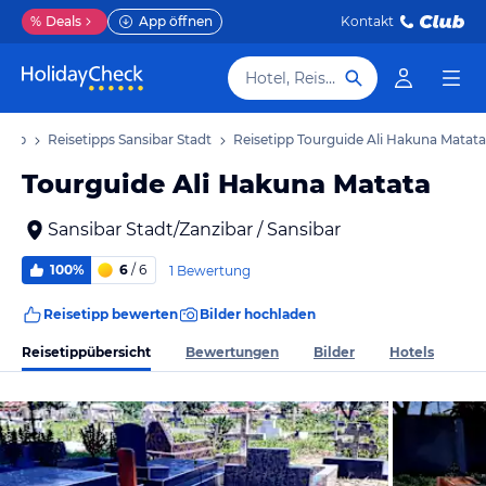
%
Deals
App öffnen
Kontakt
Hotel, Reiseziel
laub
Reisetipps Sansibar Stadt
Reisetipp Tourguide Ali Hakuna Matata
Tourguide Ali Hakuna Matata
Sansibar Stadt/Zanzibar / Sansibar
100%
6
/ 6
1 Bewertung
Reisetipp bewerten
Bilder hochladen
Reisetippübersicht
Bewertungen
Bilder
Hotels