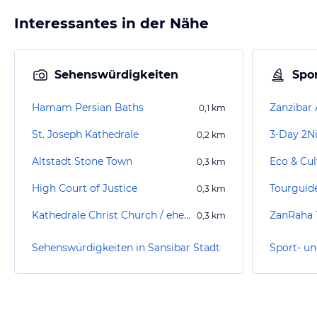
Interessantes in der Nähe
Sehenswürdigkeiten
Spor
Hamam Persian Baths
Zanzibar 
0,1
km
St. Joseph Kathedrale
0,2
km
Altstadt Stone Town
Eco & Cul
0,3
km
High Court of Justice
Tourguid
0,3
km
Kathedrale Christ Church / ehemaliger Sklavenmarkt
ZanRaha 
0,3
km
Sehenswürdigkeiten in Sansibar Stadt