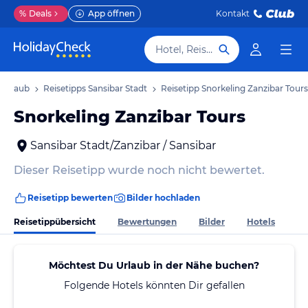
%
Deals
App öffnen
Kontakt
Hotel, Reiseziel
 Urlaub
Reisetipps Sansibar Stadt
Reisetipp Snorkeling Zanzibar Tours
Snorkeling Zanzibar Tours
Sansibar Stadt/Zanzibar / Sansibar
Dieser Reisetipp wurde noch nicht bewertet.
Reisetipp bewerten
Bilder hochladen
Reisetippübersicht
Bewertungen
Bilder
Hotels
Möchtest Du Urlaub in der Nähe buchen?
Folgende Hotels könnten Dir gefallen