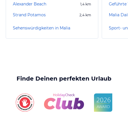
Alexander Beach
1,4
km
Strand Potamos
Malia Dai
2,4
km
Sehenswürdigkeiten in Malia
Sport- un
Finde Deinen perfekten Urlaub