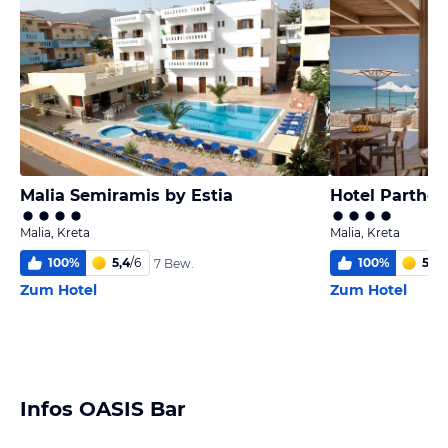
Malia Semiramis by Estia
Hotel Parthen
Malia, Kreta
Malia, Kreta
100
%
5,4
/
6
100
%
5,5
/
7 Bew.
Zum Hotel
Zum Hotel
Infos OASIS Bar