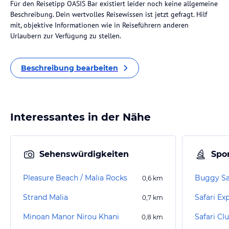
Für den Reisetipp OASIS Bar existiert leider noch keine allgemeine
Beschreibung. Dein wertvolles Reisewissen ist jetzt gefragt. Hilf
mit, objektive Informationen wie in Reiseführern anderen
Urlaubern zur Verfügung zu stellen.
Beschreibung bearbeiten
Interessantes in der Nähe
Sehenswürdigkeiten
Spor
Pleasure Beach / Malia Rocks
Buggy Sa
0,6
km
Strand Malia
Safari Ex
0,7
km
Minoan Manor Nirou Khani
Safari Cl
0,8
km