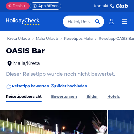
%
Deals
App öffnen
Kontakt
Hotel, Reiseziel
b
Kreta Urlaub
Malia Urlaub
Reisetipps Malia
Reisetipp OASIS Ba
OASIS Bar
Malia/Kreta
Dieser Reisetipp wurde noch nicht bewertet.
Reisetipp bewerten
Bilder hochladen
Reisetippübersicht
Bewertungen
Bilder
Hotels