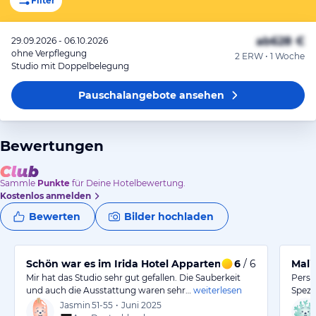
Filter
ab
628 €
29.09.2026 - 06.10.2026
ohne Verpflegung
2 ERW • 1 Woche
Studio mit Doppelbelegung
Pauschalangebote
ansehen
Bewertungen
Sammle
Punkte
für Deine Hotelbewertung.
Kostenlos anmelden
Bewerten
Bilder hochladen
Schön war es im Irida Hotel Appartements
6
/ 6
Mali
Mir hat das Studio sehr gut gefallen. Die Sauberkeit
Person
und auch die Ausstattung waren sehr…
weiterlesen
Spezi
Jasmin
51-55
•
Juni 2025