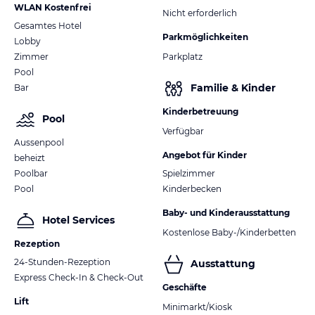
WLAN Kostenfrei
Nicht erforderlich
Gesamtes Hotel
Parkmöglichkeiten
Lobby
Zimmer
Parkplatz
Pool
Familie & Kinder
Bar
Kinderbetreuung
Pool
Verfügbar
Aussenpool
Angebot für Kinder
beheizt
Poolbar
Spielzimmer
Pool
Kinderbecken
Baby- und Kinderausstattung
Hotel Services
Kostenlose Baby-/Kinderbetten
Rezeption
24-Stunden-Rezeption
Ausstattung
Express Check-In & Check-Out
Geschäfte
Lift
Minimarkt/Kiosk