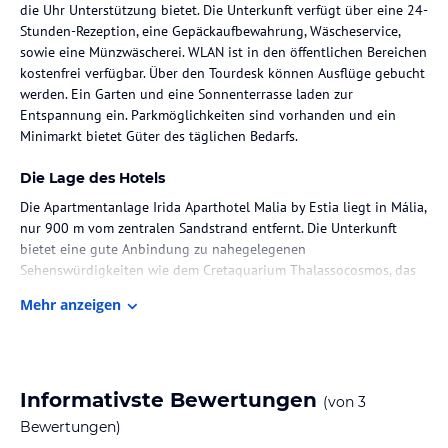
die Uhr Unterstützung bietet. Die Unterkunft verfügt über eine 24-
Stunden-Rezeption, eine Gepäckaufbewahrung, Wäscheservice,
sowie eine Münzwäscherei. WLAN ist in den öffentlichen Bereichen
kostenfrei verfügbar. Über den Tourdesk können Ausflüge gebucht
werden. Ein Garten und eine Sonnenterrasse laden zur
Entspannung ein. Parkmöglichkeiten sind vorhanden und ein
Minimarkt bietet Güter des täglichen Bedarfs.
Die Lage des Hotels
Die Apartmentanlage Irida Aparthotel Malia by Estia liegt in Mália,
nur 900 m vom zentralen Sandstrand entfernt. Die Unterkunft
bietet eine gute Anbindung zu nahegelegenen
Sehenswürdigkeiten wie dem Cretaquarium Thalassocosmos, das
21 km entfernt ist, und dem Archäologischen Museum Heraklion,
Mehr anzeigen
welches sich 36 km entfernt befindet. Der nächstgelegene
Flughafen ist der Flughafen Iraklio, der sich in einer Entfernung
von 29 km befindet.
Zimmer / Unterbringung im Hotel
Informativste Bewertungen
(von
3
Die Wohnungseinheiten sind modern ausgestattet und bieten
Bewertungen)
eine Klimaanlage sowie kostenloses WLAN. Sie verfügen über eine