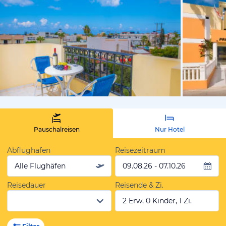
vom Hoteli
Pauschalreisen
Nur Hotel
Abflughafen
Reisezeitraum
Alle Flughäfen
09.08.26 - 07.10.26
Reisedauer
Reisende & Zi.
2 Erw, 0 Kinder, 1 Zi.