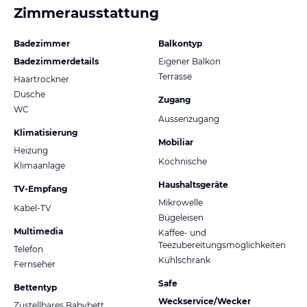
Zimmerausstattung
Badezimmer
Balkontyp
Badezimmerdetails
Eigener Balkon
Terrasse
Haartrockner
Dusche
Zugang
WC
Aussenzugang
Klimatisierung
Mobiliar
Heizung
Kochnische
Klimaanlage
Haushaltsgeräte
TV-Empfang
Mikrowelle
Kabel-TV
Bügeleisen
Multimedia
Kaffee- und
Teezubereitungsmöglichkeiten
Telefon
Kühlschrank
Fernseher
Safe
Bettentyp
Weckservice/Wecker
Zustellbares Babybett