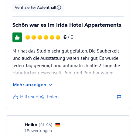
Hinweis:
Verfasst von HolidayCheck mit Hilfe von KI. Alle
Verifizierter Aufenthalt
Angaben ohne Gewähr. Bitte lies vor der Buchung die
verbindlichen
Angebotsdetails
des jeweiligen Veranstalters.
Schön war es im Irida Hotel Appartements
6
/ 6
Mir hat das Studio sehr gut gefallen. Die Sauberkeit
und auch die Ausstattung waren sehr gut. Es wurde
jeden Tag gereinigt und automatisch alle 2 Tage die
Handtücher gewechselt. Pool und Poolbar waren
sauber und schön man bekam dort alle Getränke und
Mehr anzeigen
eine kleine Auswahl an Snacks die geschmacklich
gut waren.alle Angestellten mit denen ich Kontakt
Hilfreich
Teilen
hatte waren immer hilfsbereit und freundlich. Für
diesen äußerst günstigen Preis war das hotel wirklich
gut.
Heiko
(
41-45
)
1
Bewertungen