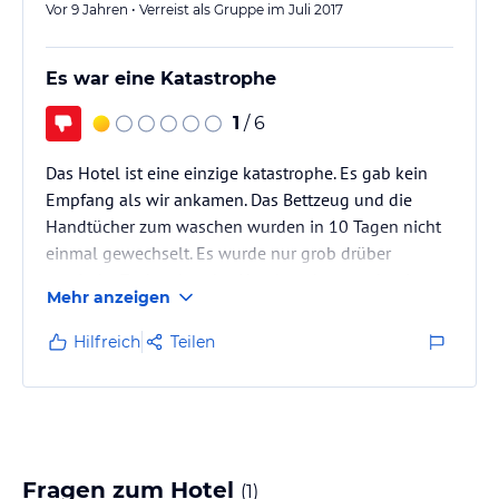
Vor 9 Jahren • Verreist als Gruppe im Juli 2017
Es war eine Katastrophe
1
/ 6
Das Hotel ist eine einzige katastrophe. Es gab kein
Empfang als wir ankamen. Das Bettzeug und die
Handtücher zum waschen wurden in 10 Tagen nicht
einmal gewechselt. Es wurde nur grob drüber
gewischt. Zudem hat das Hotel noch versucht einen
Mehr anzeigen
das Geld aus der Tasche zu ziehen wie z.B für die
Klimaanlage Geld zu verlangen. Bis tief in die Nacht
Hilfreich
Teilen
lief noch laute Musik vom Hotel.
Fragen zum Hotel
(
1
)