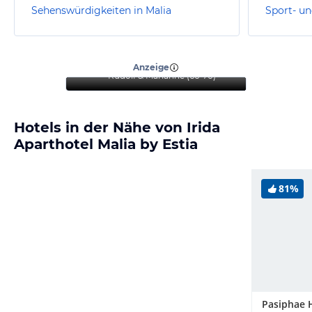
Sehenswürdigkeiten in Malia
Sport- un
“
Jeder sollte dieses Hotel
mal Erleben dürfen
”
Anzeige
Rudolf & Marianne
(
66-70
)
Hotels in der Nähe von Irida
Aparthotel Malia by Estia
81%
Pasiphae 