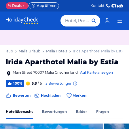
%
Deals
App öffnen
Kontakt
Hotel, Reiseziel
a Urlaub
Malia Urlaub
Malia Hotels
Irida Aparthotel Malia by Estia
Irida Aparthotel Malia by Estia
Main Street 70007 Malia Griechenland
Auf Karte anzeigen
3
Bewertungen
100%
5,8
/ 6
Bewerten
Hochladen
Merken
Hotelübersicht
Bewertungen
Bilder
Fragen