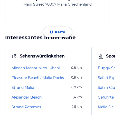
Main Street 70007 Malia Griechenland
Karte
Interessantes in der Nähe
Sehenswürdigkeiten
Spor
Minoan Manor Nirou Khani
0,8
km
Buggy Sa
Pleasure Beach / Malia Rocks
0,8
km
Safari Ex
Strand Malia
0,9
km
Safari Cl
Alexander Beach
1,4
km
Strand Potamos
2,5
km
Malia Dai