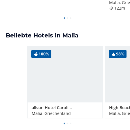
Malia, Gri
122m
Beliebte Hotels in Malia
100%
98%
allsun Hotel Carolina Sun Beach
High Beac
Malia, Griechenland
Malia, Gri