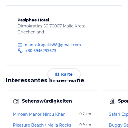
Pasiphae Hotel
Dimokratias 50 70007 Malia Kreta
Griechenland
manosfragakis88@gmail.com
+30 6946293673
Karte
Interessantes in der Nähe
Sehenswürdigkeiten
Spor
Minoan Manor Nirou Khani
0,7
km
Safari Ex
Pleasure Beach / Malia Rocks
0,9
km
Buggy Sa