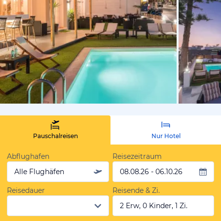
vom Hotelie
Pauschalreisen
Nur Hotel
Abflughafen
Reisezeitraum
Alle Flughäfen
08.08.26 - 06.10.26
Reisedauer
Reisende & Zi.
2 Erw, 0 Kinder, 1 Zi.