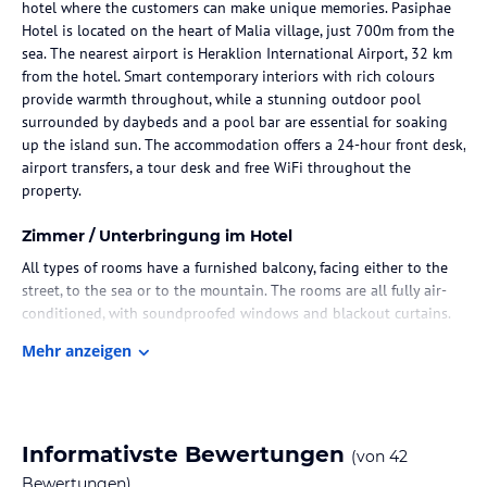
hotel where the customers can make unique memories. Pasiphae
Hotel is located on the heart of Malia village, just 700m from the
sea. The nearest airport is Heraklion International Airport, 32 km
from the hotel. Smart contemporary interiors with rich colours
provide warmth throughout, while a stunning outdoor pool
surrounded by daybeds and a pool bar are essential for soaking
up the island sun. The accommodation offers a 24-hour front desk,
airport transfers, a tour desk and free WiFi throughout the
property.
Zimmer / Unterbringung im Hotel
All types of rooms have a furnished balcony, facing either to the
street, to the sea or to the mountain. The rooms are all fully air-
conditioned, with soundproofed windows and blackout curtains.
Our bathrooms have a glass cabin shower, shower/shampoo
Mehr anzeigen
dispensers and a hairdryer. All rooms are also equipped with
refrigerator, kettle and WiFi. All guests’ rooms, as well as the entire
hotel (inside) are no smoking.
Gastronomie im Hotel
Informativste Bewertungen
(von
42
Breakfast is served daily from 08:00 to 10:00. Guests can choose
Bewertungen)