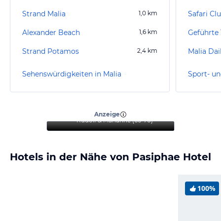
Strand Malia
1,0
km
Safari Cl
Alexander Beach
1,6
km
Strand Potamos
2,4
km
Malia Dai
Sehenswürdigkeiten in Malia
Sport- un
“
Jeder sollte dieses Hotel
mal Erleben dürfen
”
Anzeige
Rudolf & Marianne
(
66-70
)
Hotels in der Nähe von Pasiphae Hotel
100%