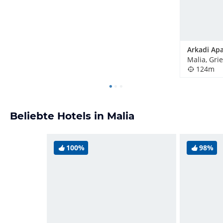
Arkadi Ap
Malia, Gri
124m
Beliebte Hotels in Malia
100%
98%