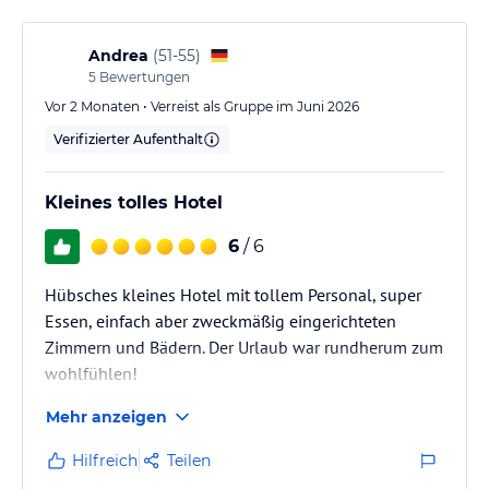
war zwar jeden Tag gleich, aber dennoch völlig ok für
den Preis. Man findet immer etwas, was einem
Andrea
(
51-55
)
schmeckt. …
5
Bewertungen
Vor 2 Monaten • Verreist als Gruppe im Juni 2026
Verifizierter Aufenthalt
Kleines tolles Hotel
6
/ 6
Hübsches kleines Hotel mit tollem Personal, super
Essen, einfach aber zweckmäßig eingerichteten
Zimmern und Bädern. Der Urlaub war rundherum zum
wohlfühlen!
Mehr anzeigen
Hilfreich
Teilen