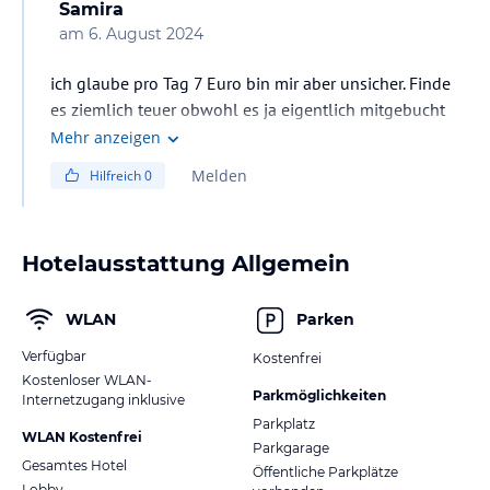
Samira
am
6. August 2024
ich glaube pro Tag 7 Euro bin mir aber unsicher. Finde
es ziemlich teuer obwohl es ja eigentlich mitgebucht
wurde, aber ohne Klima ist es ziemlich warm und mit
Mehr anzeigen
Fenster offen ist es zu laut auf den Straßen
Melden
Hilfreich
0
Hotelausstattung Allgemein
WLAN
Parken
Verfügbar
Kostenfrei
Kostenloser WLAN-
Parkmöglichkeiten
Internetzugang inklusive
Parkplatz
WLAN Kostenfrei
Parkgarage
Gesamtes Hotel
Öffentliche Parkplätze
Lobby