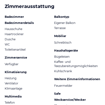
Zimmerausstattung
Badezimmer
Balkontyp
Badezimmerdetails
Eigener Balkon
Terrasse
Hausschuhe
Haartrockner
Mobiliar
Dusche
Schreibtisch
WC
Toilettenartikel
Haushaltsgeräte
Bügeleisen
Zimmerservice
Kaffee- und
Verfügbar
Teezubereitungsmöglichkeiten
Kühlschrank
Klimatisierung
Heizung
Weitere Zimmerinformationen
Ventilator
Feuermelder
Klimaanlage
Safe
Multimedia
Weckservice/Wecker
Telefon