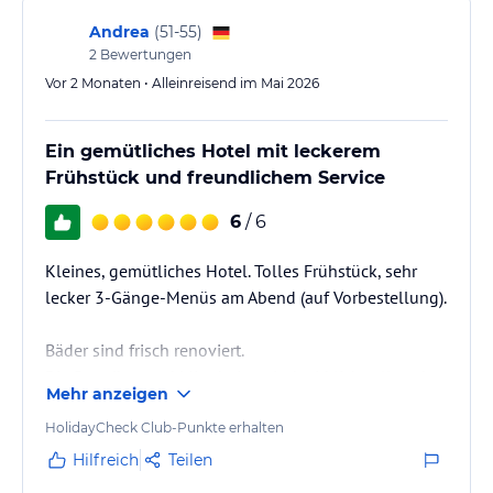
Andrea
(
51-55
)
2
Bewertungen
Vor 2 Monaten • Alleinreisend im Mai 2026
Ein gemütliches Hotel mit leckerem
Frühstück und freundlichem Service
6
/ 6
Kleines, gemütliches Hotel. Tolles Frühstück, sehr
lecker 3-Gänge-Menüs am Abend (auf Vorbestellung).
Bäder sind frisch renoviert.
Die Betreiber und Mitarbeiter sind wirklich toll und
Mehr anzeigen
immer hilfsbereit.
HolidayCheck Club-Punkte erhalten
Hilfreich
Teilen