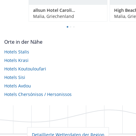
allsun Hotel Carolina Sun Beach
High Beac
Malia, Griechenland
Malia, Gri
Orte in der Nähe
Hotels
Stalis
Hotels
Krasi
Hotels
Koutouloufari
Hotels
Sisi
Hotels
Avdou
Hotels
Chersónisos / Hersonissos
Detaillierte Wetterdaten der Region