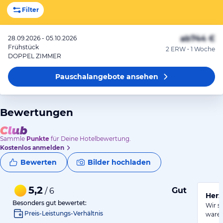
Filter
ab
744 €
28.09.2026 - 05.10.2026
Frühstück
2 ERW • 1 Woche
DOPPEL ZIMMER
Pauschalangebote
ansehen
Bewertungen
Sammle
Punkte
für Deine Hotelbewertung.
Kostenlos anmelden
Bewerten
Bilder hochladen
5,2
Gut
/ 6
Herz
Besonders gut bewertet:
Wir si
Preis-Leistungs-Verhältnis
waren