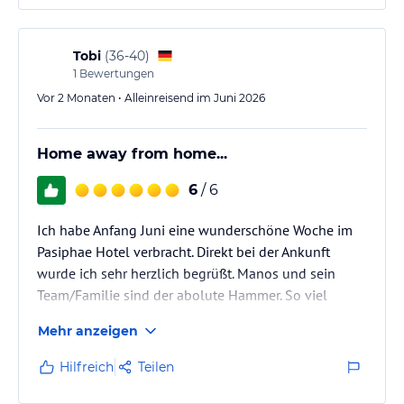
Tobi
(
36-40
)
1
Bewertungen
Vor 2 Monaten • Alleinreisend im Juni 2026
Home away from home...
6
/ 6
Ich habe Anfang Juni eine wunderschöne Woche im
Pasiphae Hotel verbracht. Direkt bei der Ankunft
wurde ich sehr herzlich begrüßt. Manos und sein
Team/Familie sind der abolute Hammer. So viel
Gastfreundlichkeit wie hier habe ich noch NIE in
Mehr anzeigen
einem Hotel erlebt. Man fühlt sich hier sofort wie
zuhause.
Hilfreich
Teilen
Die Zimmer sind sehr liebevoll eingerichtet, teilweise
etwas klein, aber doch ausreichend. Das Frühstück