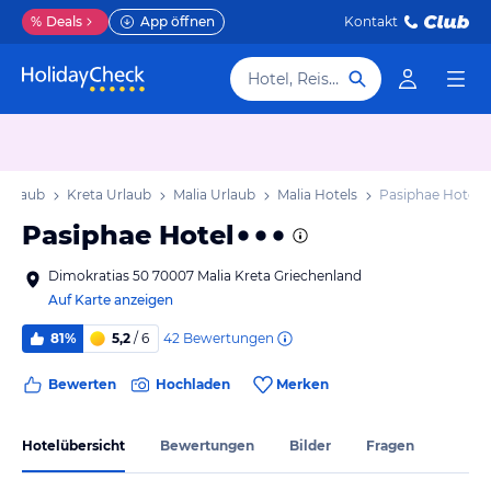
%
Deals
App öffnen
Kontakt
Hotel, Reiseziel
 Urlaub
Kreta Urlaub
Malia Urlaub
Malia Hotels
Pasiphae Hotel
Pasiphae Hotel
Dimokratias 50 70007 Malia Kreta Griechenland
Auf Karte anzeigen
42
Bewertungen
81%
5,2
/ 6
Bewerten
Hochladen
Merken
Hotelübersicht
Bewertungen
Bilder
Fragen