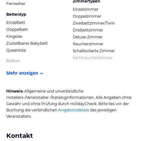
Zimmertypen
Fernseher
Einzelzimmer
Bettentyp
Doppelzimmer
Einzelbett
Zweibettzimmer/Twin
Doppelbett
Dreibettzimmer
Kingsize
Deluxe-Zimmer
Zustellbares Babybett
Raucherzimmer
Queensize
Schallisolierte Zimmer
Nichtraucherzimmer
Balkon
Mehr anzeigen
Hinweis:
Allgemeine und unverbindliche
Hoteliers-/Veranstalter-/Kataloginformationen. Alle Angaben ohne
Gewähr und ohne Prüfung durch HolidayCheck. Bitte lies vor der
Buchung die verbindlichen
Angebotsdetails
des jeweiligen
Veranstalters.
Kontakt