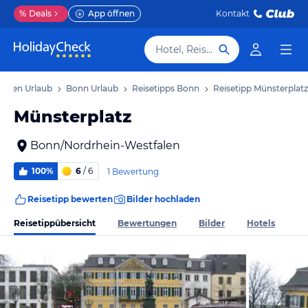
%
Deals
App öffnen
Kontakt
Hotel, Reiseziel
falen Urlaub
Bonn Urlaub
Reisetipps Bonn
Reisetipp Münsterplatz
Münsterplatz
Bonn/Nordrhein-Westfalen
100%
6
/ 6
1 Bewertung
Reisetipp bewerten
Bilder hochladen
Reisetippübersicht
Bewertungen
Bilder
Hotels