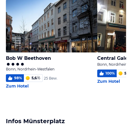
Bob W Beethoven
Bonn, Nordrhein-W
Bonn, Nordrhein-Westfalen
100
%
5
/
6
98
%
5,6
/
6
25 Bew.
Zum Hotel
Zum Hotel
Infos Münsterplatz