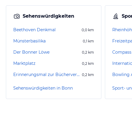
Sehenswürdigkeiten
Spor
Beethoven Denkmal
Rheinhö
0,0
km
Münsterbasilika
Freizeitp
0,1
km
Der Bonner Löwe
Compass 
0,2
km
Marktplatz
0,2
km
Erinnerungsmal zur Bücherverbrennung
Bowling 
0,2
km
Sehenswürdigkeiten in Bonn
Sport- un