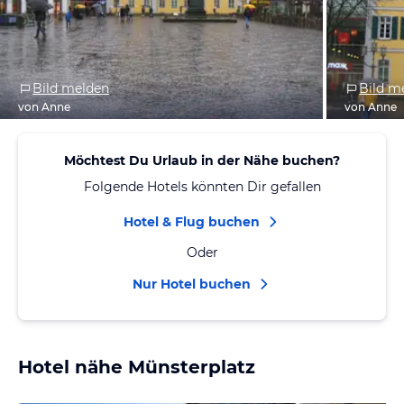
Bild melden
Bild m
von Anne
von Anne
Möchtest Du Urlaub in der Nähe buchen?
Folgende Hotels könnten Dir gefallen
Hotel & Flug buchen
Oder
Nur Hotel buchen
Hotel nähe Münsterplatz