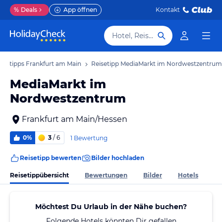
%
Deals
App öffnen
Kontakt
Hotel, Reiseziel
isetipps Frankfurt am Main
Reisetipp MediaMarkt im Nordwestzentrum
MediaMarkt im
Nordwestzentrum
Frankfurt am Main/Hessen
0%
3
/ 6
1 Bewertung
Reisetipp bewerten
Bilder hochladen
Reisetippübersicht
Bewertungen
Bilder
Hotels
Möchtest Du Urlaub in der Nähe buchen?
Folgende Hotels könnten Dir gefallen