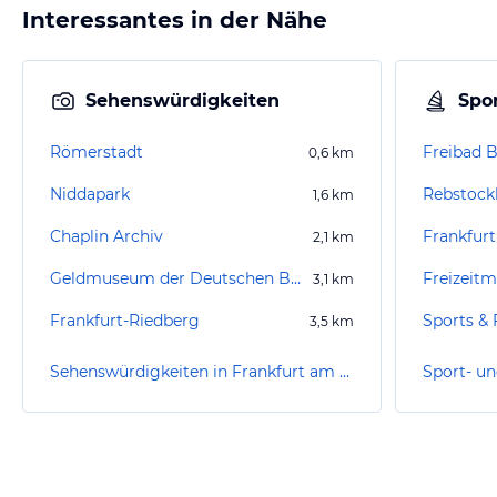
Interessantes in der Nähe
Sehenswürdigkeiten
Spor
Römerstadt
Freibad 
0,6
km
Niddapark
Rebstock
1,6
km
Chaplin Archiv
Frankfur
2,1
km
Geldmuseum der Deutschen Bundesbank
Freizeitm
3,1
km
Frankfurt-Riedberg
Sports & 
3,5
km
Sehenswürdigkeiten in Frankfurt am Main