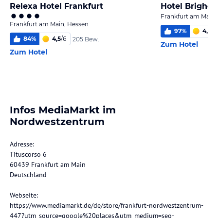
Relexa Hotel Frankfurt
Hotel Brighell
Frankfurt am Main,
Frankfurt am Main, Hessen
97
%
4,0
/
6
84
%
4,5
/
6
205 Bew.
Zum Hotel
Zum Hotel
Infos MediaMarkt im
Nordwestzentrum
Adresse:
Tituscorso 6
60439 Frankfurt am Main
Deutschland
Webseite:
https://www.mediamarkt.de/de/store/frankfurt-nordwestzentrum-
447?utm_source=google%20places&utm_medium=seo-