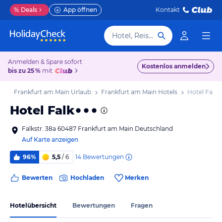
%
Deals
App öffnen
Kontakt
Hotel, Reiseziel
Anmelden & Spare sofort
Kostenlos anmelden
bis zu 25 %
mit
ub
Frankfurt am Main Urlaub
Frankfurt am Main Hotels
Hotel Falk
Hotel Falk
Falkstr. 38a 60487 Frankfurt am Main Deutschland
Auf Karte anzeigen
14
Bewertungen
96%
5,5
/ 6
Bewerten
Hochladen
Merken
Hotelübersicht
Bewertungen
Fragen