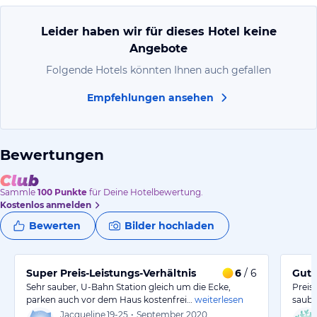
Leider haben wir für dieses Hotel keine
Angebote
Folgende Hotels könnten Ihnen auch gefallen
Empfehlungen ansehen
Bewertungen
Sammle
100
Punkte
für Deine Hotelbewertung.
Kostenlos anmelden
Bewerten
Bilder hochladen
Super Preis-Leistungs-Verhältnis
6
/ 6
Gute
Sehr sauber, U-Bahn Station gleich um die Ecke,
Preis
parken auch vor dem Haus kostenfrei…
weiterlesen
saube
Jacqueline
19-25
•
September 2020