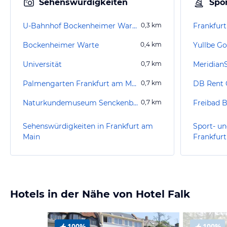
Sehenswürdigkeiten
Spor
U-Bahnhof Bockenheimer Warte
0,3
km
Frankfur
Bockenheimer Warte
0,4
km
Yullbe Go
Universität
0,7
km
Meridian
Palmengarten Frankfurt am Main
0,7
km
DB Rent 
Naturkundemuseum Senckenberg
0,7
km
Freibad 
Sehenswürdigkeiten in Frankfurt am
Sport- un
Main
Frankfur
Hotels in der Nähe von Hotel Falk
100%
100%