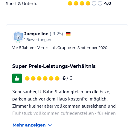
Sport & Unterh.
4,0
Jacqueline
(
19-25
)
1
Bewertungen
Vor 5 Jahren • Verreist als Gruppe im September 2020
Super Preis-Leistungs-Verhältnis
6
/ 6
Sehr sauber, U-Bahn Station gleich um die Ecke,
parken auch vor dem Haus kostenfrei möglich,
Zimmer kleiner aber vollkommen ausreichend und
Frühstück vollkommen zufriedenstellen - für einen
Städtetrip perfekt. Sehr angenehmer Aufenthalt und
Mehr anzeigen
super Leistung zu günstigem Preis :)