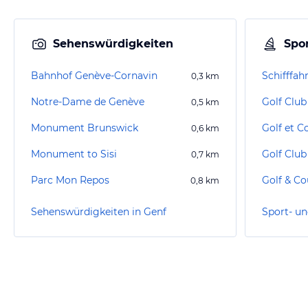
Sehenswürdigkeiten
Spor
Bahnhof Genève-Cornavin
Schifffah
0,3
km
Notre-Dame de Genève
Golf Clu
0,5
km
Monument Brunswick
Golf et C
0,6
km
Monument to Sisi
Golf Club
0,7
km
Parc Mon Repos
0,8
km
Sehenswürdigkeiten in Genf
Sport- un