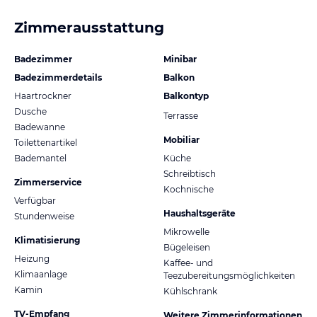
Zimmerausstattung
Badezimmer
Minibar
Badezimmerdetails
Balkon
Haartrockner
Balkontyp
Dusche
Terrasse
Badewanne
Mobiliar
Toilettenartikel
Bademantel
Küche
Schreibtisch
Zimmerservice
Kochnische
Verfügbar
Haushaltsgeräte
Stundenweise
Mikrowelle
Klimatisierung
Bügeleisen
Heizung
Kaffee- und
Klimaanlage
Teezubereitungsmöglichkeiten
Kamin
Kühlschrank
TV-Empfang
Weitere Zimmerinformationen