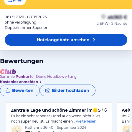
Filter
ab
363 €
06.09.2026 - 08.09.2026
ohne Verpflegung
2 ERW • 2 Nächte
Doppelzimmer Superior
Hotelangebote
ansehen
Bewertungen
Sammle
Punkte
für Deine Hotelbewertung.
Kostenlos anmelden
Bewerten
Bilder hochladen
Zentrale Lage und schöne Zimmer im Hotel.
5
/ 6
Aelt
Es ist ein sehr schönes Hotel auch wenn nicht alles
Im Ze
noch super neu ist. Es macht einen…
weiterlesen
Bahnh
Katharina
36-40
•
September 2024