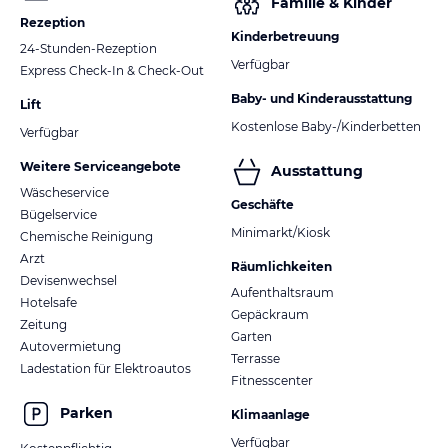
Familie & Kinder
Rezeption
Kinderbetreuung
24-Stunden-Rezeption
Verfügbar
Express Check-In & Check-Out
Baby- und Kinderausstattung
Lift
Kostenlose Baby-/Kinderbetten
Verfügbar
Weitere Serviceangebote
Ausstattung
Wäscheservice
Geschäfte
Bügelservice
Minimarkt/Kiosk
Chemische Reinigung
Arzt
Räumlichkeiten
Devisenwechsel
Aufenthaltsraum
Hotelsafe
Gepäckraum
Zeitung
Garten
Autovermietung
Terrasse
Ladestation für Elektroautos
Fitnesscenter
Parken
Klimaanlage
Verfügbar