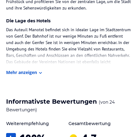
Frühstück und profitieren Sie von der zentralen Lage, um die Stadt
und ihre Sehenswürdigkeiten zu erkunden.
Die Lage des Hotels
Das Auteuil Manotel befindet sich in idealer Lage im Stadtzentrum
von Genf. Der Bahnhof ist nur wenige Minuten zu Fuß entfernt
und auch der Genfer See ist in wenigen Minuten erreichbar. In der
Umgebung des Hotels finden Sie eine Vielzahl von Restaurants,
Bars, Geschäften und Anschlüssen an den öffentlichen Nahverkehr.
Das Gebäude der Vereinten Nationen ist ebenfalls leicht
erreichbar.
Mehr anzeigen
Zimmer / Unterbringung im Hotel
Die klimatisierten Zimmer im Auteuil Manotel verfügen über
Annehmlichkeiten wie Sat-TV, Kaffee- und
Informativste Bewertungen
(von
24
Teezubereitungsmöglichkeiten und ein eigenes Badezimmer mit
Haartrockner. Auf Anfrage können auch Bademäntel und
Bewertungen)
Hausschuhe zur Verfügung gestellt werden.
Weiterempfehlung
Gesamtbewertung
Gastronomie im Hotel