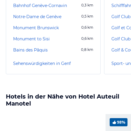
Bahnhof Genève-Cornavin
0,3
km
Schifffah
Notre-Dame de Genève
0,5
km
Golf Clu
Monument Brunswick
0,6
km
Golf et C
Monument to Sisi
0,6
km
Golf Club
Bains des Pâquis
0,8
km
Sehenswürdigkeiten in Genf
Sport- un
Hotels in der Nähe von Hotel Auteuil
Manotel
98%