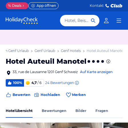
%
Deals
App öffnen
Kontakt
Hotel, Reiseziel
nton Genf Urlaub
Genf Urlaub
Genf Hotels
Hotel Auteuil Manotel
Hotel Auteuil Manotel
33, rue de Lausanne 1201 Genf Schweiz
Auf Karte anzeigen
24
Bewertungen
100%
4,7
/ 6
Bewerten
Hochladen
Merken
Hotelübersicht
Bewertungen
Bilder
Fragen