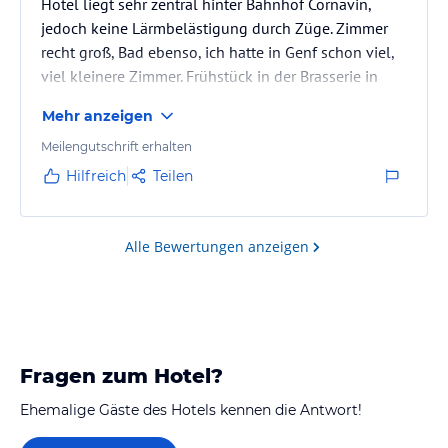
Hotel liegt sehr zentral hinter Bahnhof Cornavin,
jedoch keine Lärmbelästigung durch Züge. Zimmer
recht groß, Bad ebenso, ich hatte in Genf schon viel,
viel kleinere Zimmer. Frühstück in der Brasserie in
Büffetform. Interessant, das man Eier nach eigenem
Mehr anzeigen
Wunsch selbst kochen kann. Abendessen in der
Brasserie auch lecker. Büros von IEC bzw ISO in 15
Meilengutschrift erhalten
min zu Fuß zu erreichen.
Hilfreich
Teilen
Alle Bewertungen anzeigen
Fragen zum Hotel?
Ehemalige Gäste des Hotels kennen die Antwort!