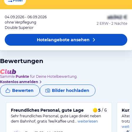
Filter
ab
342 €
04.09.2026 - 06.09.2026
ohne Verpflegung
2 ERW • 2 Nächte
Double Superior
Hotelangebote
ansehen
Bewertungen
Sammle
Punkte
für Deine Hotelbewertung.
Kostenlos anmelden
Bewerten
Bilder hochladen
Freundliches Personal, gute Lage
5
/ 6
Kurz
Sehr freundliches Personal, gute Lage direkt neben
Altes
dem Bahnhof, gratis Tee/Kaffee und…
weiterlesen
trotz
weite