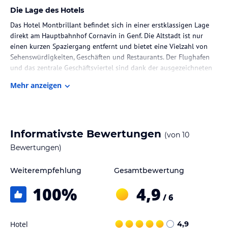
Die Lage des Hotels
Das Hotel Montbrillant befindet sich in einer erstklassigen Lage
direkt am Hauptbahnhof Cornavin in Genf. Die Altstadt ist nur
einen kurzen Spaziergang entfernt und bietet eine Vielzahl von
Sehenswürdigkeiten, Geschäften und Restaurants. Der Flughafen
und das zentrale Geschäftsviertel sind dank der ausgezeichneten
Anbindung an öffentliche Verkehrsmittel leicht zu erreichen.
Mehr anzeigen
Zimmer / Unterbringung im Hotel
Die Zimmer im Hotel Montbrillant sind komfortabel und bieten
ein typisch schweizerisches Dekor mit künstlerischen Gemälden,
Informativste Bewertungen
(von
10
Steinwänden und freiliegenden Holzbalken. Alle Zimmer sind
klimatisiert und verfügen über ein eigenes Bad mit beheiztem
Bewertungen)
Handtuchhalter. Zur weiteren Ausstattung gehören ein Safe, eine
Minibar, ein Schreibtisch und kostenfreies WLAN.
Weiterempfehlung
Gesamtbewertung
100
%
4,9
Gastronomie im Hotel
/ 6
Das Hotel Montbrillant verfügt über zwei Restaurants, in denen
täglich ein nahrhaftes Frühstück serviert wird. Gäste können auch
Hotel
4,9
in der Bar entspannen und eine Auswahl an Getränken genießen.