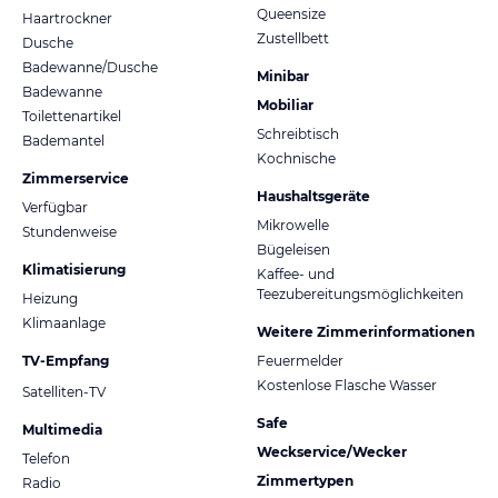
Queensize
Haartrockner
Zustellbett
Dusche
Badewanne/Dusche
Minibar
Badewanne
Mobiliar
Toilettenartikel
Schreibtisch
Bademantel
Kochnische
Zimmerservice
Haushaltsgeräte
Verfügbar
Mikrowelle
Stundenweise
Bügeleisen
Klimatisierung
Kaffee- und
Teezubereitungsmöglichkeiten
Heizung
Klimaanlage
Weitere Zimmerinformationen
TV-Empfang
Feuermelder
Kostenlose Flasche Wasser
Satelliten-TV
Safe
Multimedia
Weckservice/Wecker
Telefon
Zimmertypen
Radio