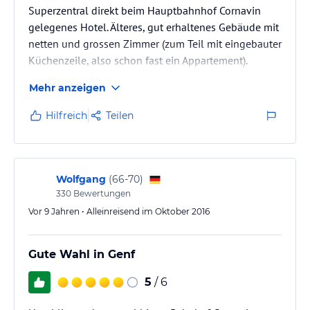
Superzentral direkt beim Hauptbahnhof Cornavin
gelegenes Hotel. Älteres, gut erhaltenes Gebäude mit
netten und grossen Zimmer (zum Teil mit eingebauter
Küchenzeile, also schon fast ein Appartement).
Rundum natürlich nicht leise wegen der zentralen
Mehr anzeigen
Lage (Strasse, Züge), für Leute die bei geschlossenem
Fenster schlafen aber kein Problem. Sauber, nettes
Hilfreich
Teilen
Personal, angemessenes Frühstück. Preis/Leistung für
Genfer Verhältnisse sehr gut.
Wolfgang
(
66-70
)
330
Bewertungen
Vor 9 Jahren • Alleinreisend im Oktober 2016
Gute Wahl in Genf
5
/ 6