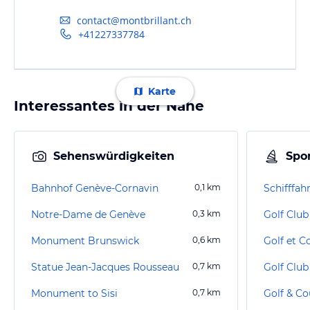
contact@montbrillant.ch
+41227337784
Karte
Interessantes in der Nähe
Sehenswürdigkeiten
Spor
Bahnhof Genève-Cornavin
0,1
km
Schifffah
Notre-Dame de Genève
0,3
km
Golf Clu
Monument Brunswick
0,6
km
Golf et C
Statue Jean-Jacques Rousseau
0,7
km
Golf Club
Monument to Sisi
0,7
km