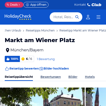
%
Deals
App öffnen
Kontakt
Hotel, Reiseziel
ünchen Urlaub
Reisetipps München
Reisetipp Markt am Wiener Platz
Markt am Wiener Platz
München/Bayern
100%
6
/ 6
1 Bewertung
Reisetipp bewerten
Bilder hochladen
Reisetippübersicht
Bewertungen
Bilder
Hotels