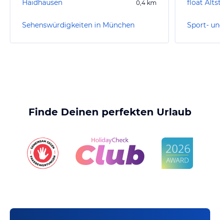
Haidhausen
float Alts
0,4
km
Sehenswürdigkeiten in München
Finde Deinen perfekten Urlaub