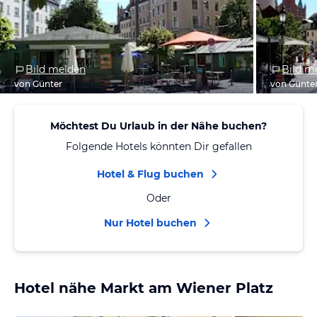
Bild melden
Bild m
von Günter
von Günte
Möchtest Du Urlaub in der Nähe buchen?
Folgende Hotels könnten Dir gefallen
Hotel & Flug buchen
Oder
Nur Hotel buchen
Hotel nähe Markt am Wiener Platz