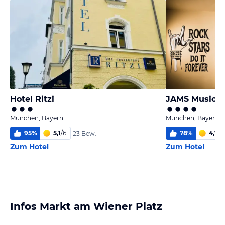
Hotel Ritzi
JAMS Music H
München, Bayern
München, Bayern
95
%
5,1
/
6
78
%
4,7
/
6
23 Bew.
Zum Hotel
Zum Hotel
Infos Markt am Wiener Platz