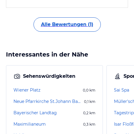
Alle Bewertungen (1)
Interessantes in der Nähe
Sehenswürdigkeiten
Spor
Wiener Platz
Sai Spa
0,0
km
Neue Pfarrkirche St.Johann Baptist
Müller'sc
0,1
km
Bayerischer Landtag
0,2
km
Maximilianeum
Isar Floß
0,3
km