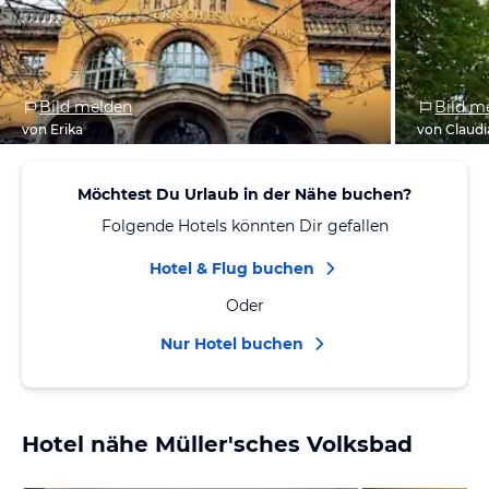
Bild melden
Bild m
von Erika
von Claudi
Möchtest Du Urlaub in der Nähe buchen?
Folgende Hotels könnten Dir gefallen
Hotel & Flug buchen
Oder
Nur Hotel buchen
Hotel nähe Müller'sches Volksbad