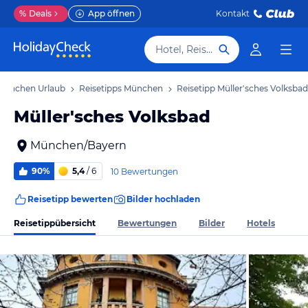
%
Deals
App öffnen
Kontakt
Hotel, Reiseziel
München Urlaub
Reisetipps München
Reisetipp Müller'sches Volksbad
Müller'sches Volksbad
München/Bayern
90%
5,4
/ 6
10 Bewertungen
Reisetipp bewerten
Bilder hochladen
Reisetippübersicht
Bewertungen
Bilder
Hotels