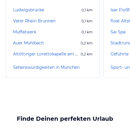
Ludwigsbrücke
Isar Floß
0,1
km
Vater Rhein Brunnen
float Alts
0,1
km
Muffatwerk
Sai Spa
0,1
km
Auer Mühlbach
Stadtrun
0,2
km
Altöttinger Lorettokapelle am Gasteig
0,2
km
Sehenswürdigkeiten in München
Finde Deinen perfekten Urlaub