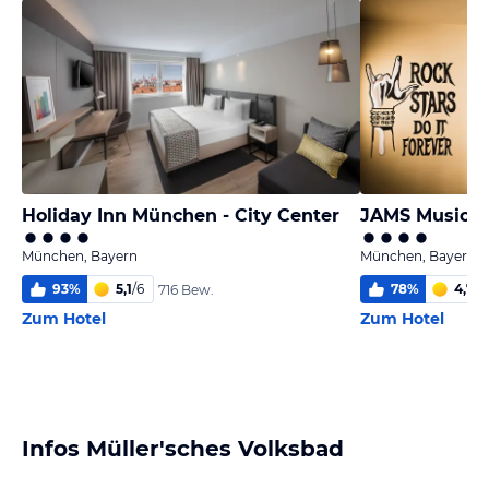
Holiday Inn München - City Center
JAMS Music H
München, Bayern
München, Bayern
93
%
5,1
/
6
78
%
4,7
/
6
716 Bew.
Zum Hotel
Zum Hotel
Infos Müller'sches Volksbad