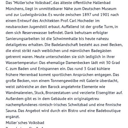
Das "Müller'sche Volksbad", das älteste öffentliche Hallenbad
Münchens, liegt in unmittelbarer Nähe zum Deutschen Museum
und zur Ludwigsbrücke. Es wurde zwischen 1897 und 1901 nach
einem Entwurf des Architekten Prof. Carl Hocheder im
neubarocken Jugendstil erbaut. Auffallend ist der große Turm, in
dem sich Reservewasser befindet. Dank behutsam erfolgter
Sanierungsarbeiten ist die Schwimmhalle bis heute nahezu
detailgetreu erhalten. Die Badelandschaft besteht aus zwei Becken,
die einst strikt nach weiblichen und männlichen Badegästen
getrennt waren. Heute unterscheiden sie sich lediglich in ihrer
Wassertemperatur: Das ehemalige Damenbecken lädt mit 30 Grad
C. zum Baden und Entspannen ein. Das rund 3 Grad kühlere
frühere Herrenbad kommt sportlichen Ansprüchen entgegen. Das
große Becken, von einem Tonnengewölbe mit Galerie überdacht,
weist zahlreiche an den Barock angelehnte Elemente wie
Wandmalereien, Stuck, Bronzestatuen und verzierte Eisengitter auf.
Außerdem gibt es in dem Gebäude ein originalgetreu
nachempfundenes römisch-irisches Schwitzbad und eine finnische
Sauna. Das Angebot wird durch ein Bistro und eine Badeboutique
ergänzt.
Müller´sches Volksbad