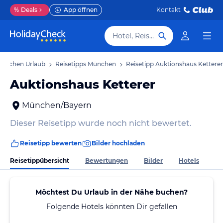
%
Deals
App öffnen
Kontakt
Hotel, Reiseziel
ünchen Urlaub
Reisetipps München
Reisetipp Auktionshaus Ketterer
Auktionshaus Ketterer
München/Bayern
Dieser Reisetipp wurde noch nicht bewertet.
Reisetipp bewerten
Bilder hochladen
Reisetippübersicht
Bewertungen
Bilder
Hotels
Möchtest Du Urlaub in der Nähe buchen?
Folgende Hotels könnten Dir gefallen