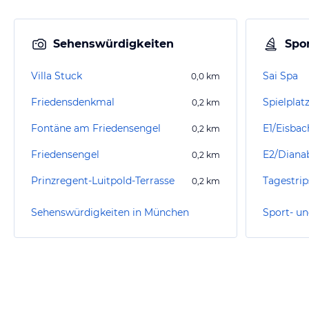
Sehenswürdigkeiten
Spor
Villa Stuck
Sai Spa
0,0
km
Friedensdenkmal
Spielplat
0,2
km
Fontäne am Friedensengel
0,2
km
Friedensengel
0,2
km
Prinzregent-Luitpold-Terrasse
0,2
km
Sehenswürdigkeiten in München