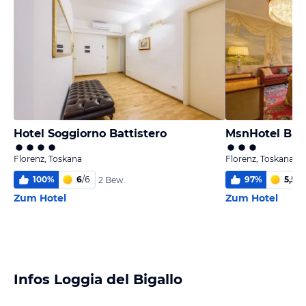
Hotel Soggiorno Battistero
MsnHotel Biga
Florenz, Toskana
Florenz, Toskana
100
%
6
/
6
97
%
5,5
/
6
2 Bew.
Zum Hotel
Zum Hotel
Infos Loggia del Bigallo