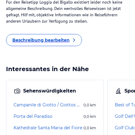
Für den Reisetipp Loggia del Bigallo existiert leider noch keine
allgemeine Beschreibung. Dein wertvolles Reisewissen ist jetzt
gefragt. Hilf mit, objektive Informationen wie in Reiseführern
anderen Urlaubern zur Verfügung zu stellen.
Beschreibung bearbeiten
Interessantes in der Nähe
Sehenswürdigkeiten
Spor
Campanile di Giotto / Giottos Glockenturm
Best of T
0,0
km
Porta del Paradiso
Golf Dell
0,0
km
Kathedrale Santa Maria del Fiore
Golf Club
0,0
km