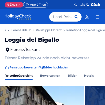
%
Deals
App öffnen
Kontakt
Hotel, Reiseziel
laub
Florenz Urlaub
Reisetipps Florenz
Reisetipp Loggia del Bigallo
Loggia del Bigallo
Florenz/Toskana
Dieser Reisetipp wurde noch nicht bewertet.
Reisetipp bewerten
Bilder hochladen
Reisetippübersicht
Bewertungen
Bilder
Hotels