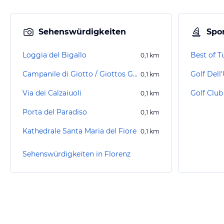
Sehenswürdigkeiten
Spor
Loggia del Bigallo
Best of T
0,1
km
Campanile di Giotto / Giottos Glockenturm
Golf Dell
0,1
km
Via dei Calzaiuoli
Golf Club
0,1
km
Porta del Paradiso
0,1
km
Kathedrale Santa Maria del Fiore
0,1
km
Sehenswürdigkeiten in Florenz