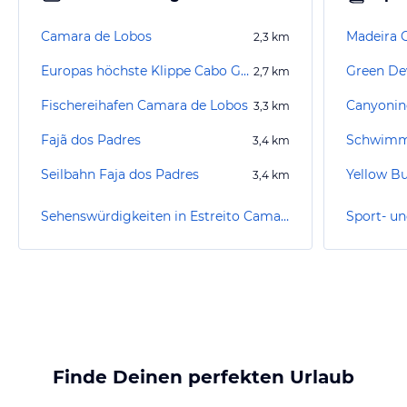
Camara de Lobos
Madeira G
2,3
km
Europas höchste Klippe Cabo Girao
2,7
km
Fischereihafen Camara de Lobos
3,3
km
Fajã dos Padres
Schwimm
3,4
km
Seilbahn Faja dos Padres
3,4
km
Sehenswürdigkeiten in Estreito Camara De Lobos
Finde Deinen perfekten Urlaub