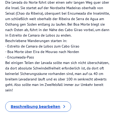
Die Levada do Norte führt über einen sehr langen Weg quer über
die Insel. Sie startet auf der Nordseite Madeiras oberhalb von
Seixal (Chao da Ribeira), überquert bei Encumeada die Inselmitte,
um schließlich weit oberhalb der Ribeira de Serra de Agua am
Osthang gen Süden entlang zu laufen. Bei Boa Morte biegt sie
nach Osten ab, führt in der Nähe des Cabo Girao vorbei, um dann
in Estreito de Camara de Lobos zu enden.
Beschriebene Wanderungen starten in:
- Estreito de Camara de Lobos zum Cabo Girao
- Boa Morte über Eira de Mourao nach Norden
- Encumeada-Pass
Bei einigen Teilen der Levada sollte man sich nicht überschätzen,
da dort absolute Schwindelfreiheit erforderlich ist, da dort oft
keinerlei Sicherungszäune vorhanden sind, man auf ca. 40 cm
breitem Levadarand läuft und es über 100 m senkrecht abwärts
geht. Also sollte man im Zweifelsfall immer zur Umkehr bereit
sein!
Beschreibung bearbeiten