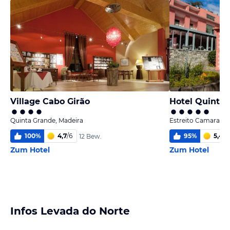
Village Cabo Girão
Hotel Quinta 
Quinta Grande, Madeira
Estreito Camara De
100
%
4,7
/
6
95
%
5,4
/
6
12 Bew.
Zum Hotel
Zum Hotel
Infos Levada do Norte