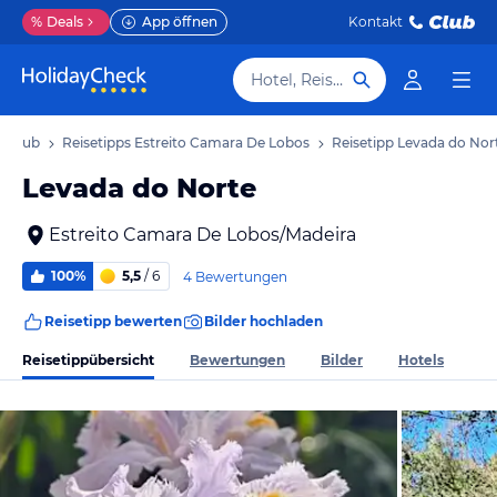
%
Deals
App öffnen
Kontakt
Hotel, Reiseziel
Urlaub
Reisetipps Estreito Camara De Lobos
Reisetipp Levada do Nor
Levada do Norte
Estreito Camara De Lobos/Madeira
100%
5,5
/ 6
4 Bewertungen
Reisetipp bewerten
Bilder hochladen
Reisetippübersicht
Bewertungen
Bilder
Hotels