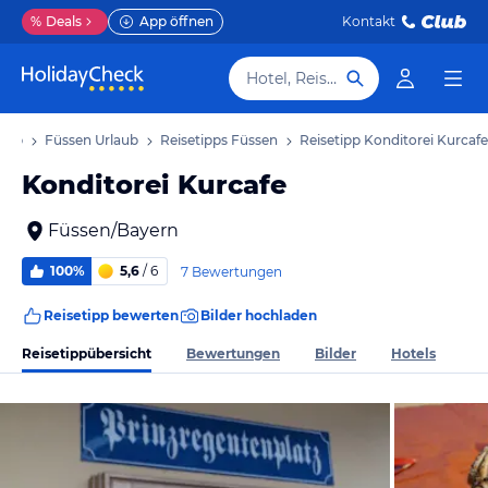
%
Deals
App öffnen
Kontakt
Hotel, Reiseziel
laub
Füssen Urlaub
Reisetipps Füssen
Reisetipp Konditorei Kurcafe
Konditorei Kurcafe
Füssen/Bayern
100%
5,6
/ 6
7 Bewertungen
Reisetipp bewerten
Bilder hochladen
Reisetippübersicht
Bewertungen
Bilder
Hotels