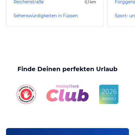
Reichenstraße
Forggens
0,1
km
Sehenswürdigkeiten in Füssen
Sport- un
Finde Deinen perfekten Urlaub