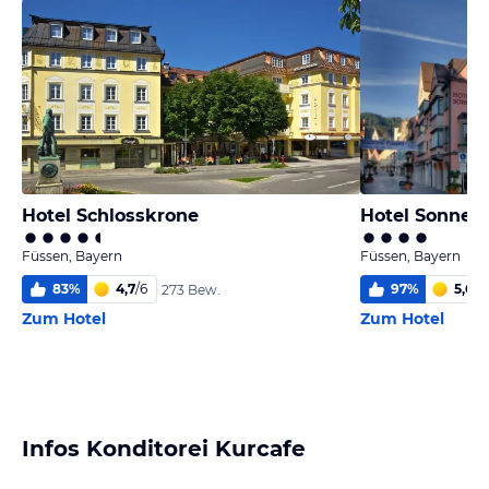
Hotel Schlosskrone
Hotel Sonne
Füssen, Bayern
Füssen, Bayern
83
%
4,7
/
6
97
%
5,6
/
6
273 Bew.
Zum Hotel
Zum Hotel
Infos Konditorei Kurcafe