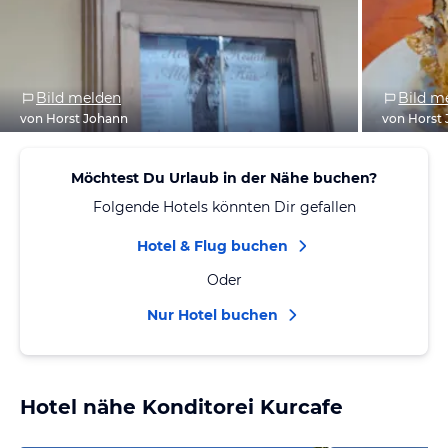
Bild melden
Bild m
von Horst Johann
von Horst
Möchtest Du Urlaub in der Nähe buchen?
Folgende Hotels könnten Dir gefallen
Hotel & Flug buchen
Oder
Nur Hotel buchen
Hotel nähe Konditorei Kurcafe