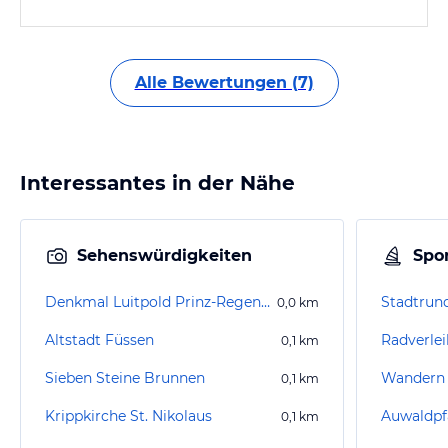
Alle Bewertungen (7)
Interessantes in der Nähe
Sehenswürdigkeiten
Spor
Denkmal Luitpold Prinz-Regent von Bayern
Stadtrun
0,0
km
Altstadt Füssen
0,1
km
Sieben Steine Brunnen
Wandern 
0,1
km
Krippkirche St. Nikolaus
Auwaldpf
0,1
km