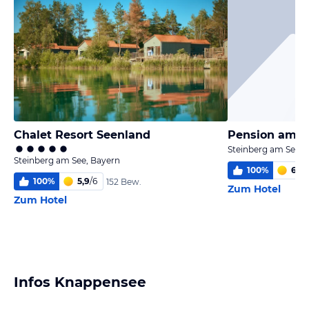
Chalet Resort Seenland
Pension am S
Steinberg am See, 
Steinberg am See, Bayern
100
%
6,0
/
100
%
5,9
/
6
152 Bew.
Zum Hotel
Zum Hotel
Infos Knappensee