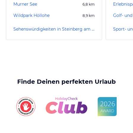
Murner See
Erlebnisp
6,8
km
Wildpark Höllohe
8,9
km
Sehenswürdigkeiten in Steinberg am See
Finde Deinen perfekten Urlaub