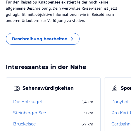
Für den Reisetipp Knappensee existiert leider noch keine
allgemeine Beschreibung. Dein wertvolles Reisewissen ist jetzt
gefragt. Hilf mit, objektive Informationen wie in Reiseführern
anderen Urlaubern zur Verfügung zu stellen.
Beschreibung bearbeiten
Interessantes in der Nähe
Sehenswürdigkeiten
Spor
Die Holzkugel
Ponyhof
1,4
km
Steinberger See
Pro Kart
1,9
km
Brückelsee
Cartbahn
6,7
km