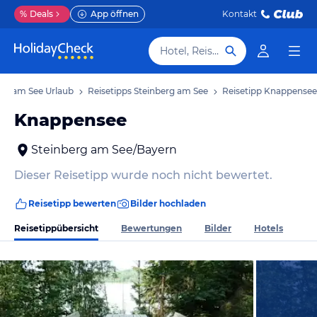
%
Deals
App öffnen
Kontakt
Hotel, Reiseziel
erg am See Urlaub
Reisetipps Steinberg am See
Reisetipp Knappensee
Knappensee
Steinberg am See/Bayern
Dieser Reisetipp wurde noch nicht bewertet.
Reisetipp bewerten
Bilder hochladen
Reisetippübersicht
Bewertungen
Bilder
Hotels