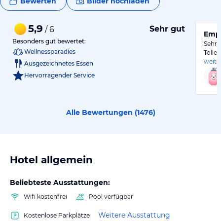
Bewerten
Bilder hochladen
5,9
Sehr gut
/ 6
Empf
Besonders gut bewertet:
Sehr 
Wellnessparadies
Tolle
weite
Ausgezeichnetes Essen
Hervorragender Service
Alle Bewertungen (
1476
)
Hotel allgemein
Beliebteste Ausstattungen:
Wifi kostenfrei
Pool verfügbar
Weitere Ausstattung
Kostenlose Parkplätze