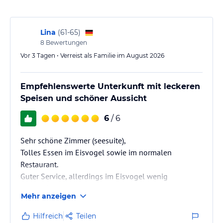
im Wellnessbereich - Fitnessstudio und Übungsraum. In der
Beautyfarm können Sie sich mit Wellness- und
Beautyanwendungen verwöhnen lassen.
Lina
(
61-65
)
8
Bewertungen
Sonstige Einrichtungen und Services
Vor 3 Tagen • Verreist als Familie im August 2026
Lassen Sie sich von unseren freundlichen Mitarbeitern in
stimmungsvoller Atmosphäre wunderschöner Landschaft liebevoll
Empfehlenswerte Unterkunft mit leckeren
umsorgen.
Speisen und schöner Aussicht
Hinweis:
Allgemeine und unverbindliche
6
/ 6
Hoteliers-/Veranstalter-/Kataloginformationen. Alle Angaben
ohne Gewähr und ohne Prüfung durch HolidayCheck. Bitte
lies vor der Buchung die verbindlichen
Angebotsdetails
des
Sehr schöne Zimmer (seesuite),
jeweiligen Veranstalters.
Tolles Essen im Eisvogel sowie im normalen
Restaurant.
Guter Service, allerdings im Eisvogel wenig
empathisch.
Mehr anzeigen
Hilfreich
Teilen