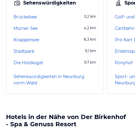
Sehenswürdigkeiten
Spor
Brückelsee
3,2
km
Murner See
4,2
km
Cartbahn
Knappensee
8,3
km
Pro Kart
Stadtpark
9,1
km
Erlebnisp
Die Holzkugel
9,7
km
Ponyhof
Sehenswürdigkeiten in Neunburg
Sport- un
vorm Wald
Neunbur
Hotels in der Nähe von Der Birkenhof
- Spa & Genuss Resort