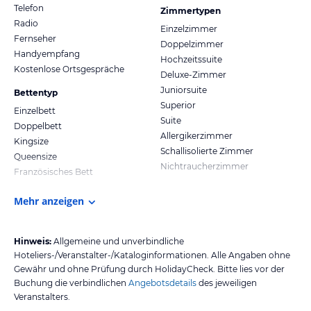
Telefon
Zimmertypen
Radio
Einzelzimmer
Fernseher
Doppelzimmer
Handyempfang
Hochzeitssuite
Kostenlose Ortsgespräche
Deluxe-Zimmer
Juniorsuite
Bettentyp
Superior
Einzelbett
Suite
Doppelbett
Allergikerzimmer
Kingsize
Schallisolierte Zimmer
Queensize
Nichtraucherzimmer
Französisches Bett
Mehr anzeigen
Hinweis:
Allgemeine und unverbindliche
Hoteliers-/Veranstalter-/Kataloginformationen. Alle Angaben ohne
Gewähr und ohne Prüfung durch HolidayCheck. Bitte lies vor der
Buchung die verbindlichen
Angebotsdetails
des jeweiligen
Veranstalters.