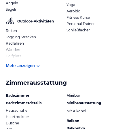
Angeln
Yoga
Segeln
Aerobic
Fitness Kurse
Outdoor-Aktivitäten
Personal Trainer
Schließfächer
Reiten
Jogging Strecken
Radfahren
Wandern
Golfplatz
Mehr anzeigen
Zimmerausstattung
Badezimmer
Minibar
Badezimmerdetails
Minibarausstattung
Hausschuhe
Mit Alkohol
Haartrockner
Balkon
Dusche
Balkontyp