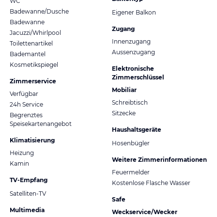
WC
Badewanne/Dusche
Eigener Balkon
Badewanne
Zugang
Jacuzzi/Whirlpool
Innenzugang
Toilettenartikel
Aussenzugang
Bademantel
Kosmetikspiegel
Elektronische
Zimmerschlüssel
Zimmerservice
Mobiliar
Verfügbar
Schreibtisch
24h Service
Sitzecke
Begrenztes
Speisekartenangebot
Haushaltsgeräte
Klimatisierung
Hosenbügler
Heizung
Weitere Zimmerinformationen
Kamin
Feuermelder
TV-Empfang
Kostenlose Flasche Wasser
Satelliten-TV
Safe
Multimedia
Weckservice/Wecker