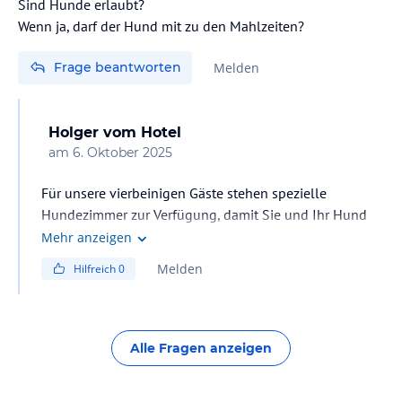
Sind Hunde erlaubt?
jederzeit gerne persönlich zur Verfügung.
Wenn ja, darf der Hund mit zu den Mahlzeiten?
Wir nehmen uns sehr gerne Zeit, um Sie zu beraten und
informieren.
Frage beantworten
Melden
Zögern Sie nicht, uns direkt zu kontaktieren.
Holger
vom Hotel
Herzliche Grüße
am
6. Oktober 2025
Ihr Birkenhof-Team
Für unsere vierbeinigen Gäste stehen spezielle
Hundezimmer zur Verfügung, damit Sie und Ihr Hund
sich rundum wohlfühlen können.
Mehr anzeigen
Bitte haben Sie jedoch Verständnis, dass Hunde in
Melden
Hilfreich
0
unseren Restaurants sowie im Wellnessbereich nicht
erlaubt sind.
Alle Fragen anzeigen