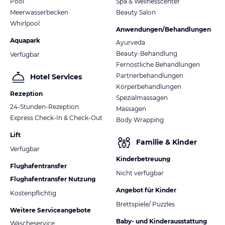
Pool
Spa & Wellnesscenter
Meerwasserbecken
Beauty Salon
Whirlpool
Anwendungen/Behandlungen
Aquapark
Ayurveda
Beauty-Behandlung
Verfügbar
Fernöstliche Behandlungen
Partnerbehandlungen
Hotel Services
Körperbehandlungen
Rezeption
Spezialmassagen
24-Stunden-Rezeption
Massagen
Express Check-In & Check-Out
Body Wrapping
Lift
Familie & Kinder
Verfügbar
Kinderbetreuung
Flughafentransfer
Nicht verfügbar
Flughafentransfer Nutzung
Angebot für Kinder
Kostenpflichtig
Brettspiele/ Puzzles
Weitere Serviceangebote
Baby- und Kinderausstattung
Wäscheservice