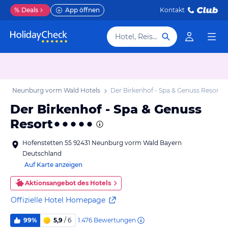
%
Deals
App öffnen
Kontakt
Hotel, Reiseziel
b
Neunburg vorm Wald Hotels
Der Birkenhof - Spa & Genuss Resort
Der Birkenhof - Spa & Genuss
Resort
Hofenstetten 55 92431 Neunburg vorm Wald Bayern
Deutschland
Auf Karte anzeigen
Aktionsangebot des Hotels
Offizielle Hotel Homepage
1.476
Bewertungen
99%
5,9
/ 6