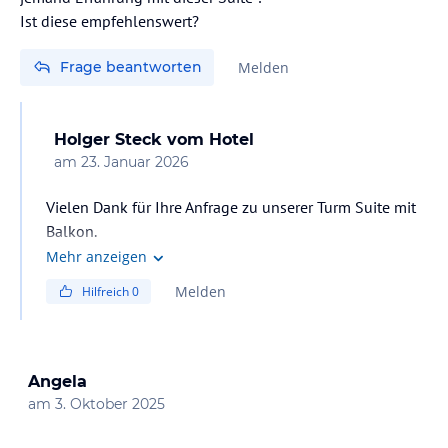
Ist diese empfehlenswert?
Frage beantworten
Melden
Holger Steck
vom Hotel
am
23. Januar 2026
Vielen Dank für Ihre Anfrage zu unserer Turm Suite mit
Balkon.
Mehr anzeigen
Wir freuen uns Sie im April bei uns begrüßen zu dürfen.
Melden
Hilfreich
0
Gerne möchten wir Sie darüber informieren, dass die
Suite bis zu Ihrem Aufenthalt im April teilweise neu
gestaltet wird . Sie dürfen sich also auf ein noch
schöneres Ambiente freuen.
Angela
am
3. Oktober 2025
Für alle Fragen rund um die Turm Suite sowie zu
weiteren Angeboten unseres Hauses stehen wir Ihnen