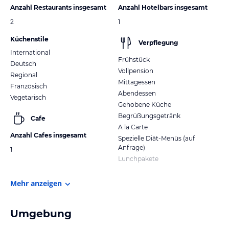
Anzahl Restaurants insgesamt
Anzahl Hotelbars insgesamt
2
1
Küchenstile
Verpflegung
International
Frühstück
Deutsch
Vollpension
Regional
Mittagessen
Französisch
Abendessen
Vegetarisch
Gehobene Küche
Begrüßungsgetränk
Cafe
A la Carte
Anzahl Cafes insgesamt
Spezielle Diät-Menüs (auf
Anfrage)
1
Lunchpakete
Mehr anzeigen
Umgebung