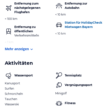
Entfernung zum
Entfernung zur
nächstgelegenen
Autobahn
Flughafen
< 10 km
< 100 km
Station für HolidayCheck
Entfernung zu
Mietwagen Bayern
öffentlichen
< 10 km
Verkehrsmitteln
< 1 km
Mehr anzeigen
Aktivitäten
Wassersport
Tennisplatz
Kanusport
Vergnügungssport
Surfen
Minigolf
Schnorcheln
Tauchen
Fitness
Wasserski