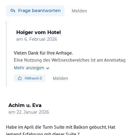
Frage beantworten
Melden
Holger
vom Hotel
am
6. Februar 2026
Vielen Dank für Ihre Anfrage.
Eine Nutzung des Wellnessbereiches ist am Anreisetag
leider erst ab dem Zimmerbezug möglich (15:00 Uhr).
Mehr anzeigen
Eine Wellnessnutzung vor der Anreise bieten wir nicht
Melden
Hilfreich
0
an.
Gerne können Sie jedoch am Abreisetag eine
Wellnessverlängerung dazubuchen und den
Wellnessbereich länger genießen.
Achim u. Eva
am
22. Januar 2026
Habe im April die Turm Suite mit Balkon gebucht. Hat
jemand Erfahrung mit dieser Suite ?