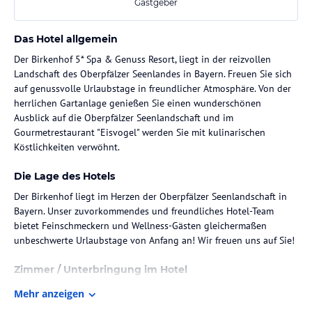
Gastgeber
Das Hotel allgemein
Der Birkenhof 5* Spa & Genuss Resort, liegt in der reizvollen
Landschaft des Oberpfälzer Seenlandes in Bayern. Freuen Sie sich
auf genussvolle Urlaubstage in freundlicher Atmosphäre. Von der
herrlichen Gartanlage genießen Sie einen wunderschönen
Ausblick auf die Oberpfälzer Seenlandschaft und im
Gourmetrestaurant "Eisvogel" werden Sie mit kulinarischen
Köstlichkeiten verwöhnt.
Die Lage des Hotels
Der Birkenhof liegt im Herzen der Oberpfälzer Seenlandschaft in
Bayern. Unser zuvorkommendes und freundliches Hotel-Team
bietet Feinschmeckern und Wellness-Gästen gleichermaßen
unbeschwerte Urlaubstage von Anfang an! Wir freuen uns auf Sie!
Zimmer / Unterbringung im Hotel
Im Birkenhof Spa & Genuss Resort wohnen Sie in großzügigen,
Mehr anzeigen
individuell eingerichteten Zimmern und Suiten – alle mit eigenem