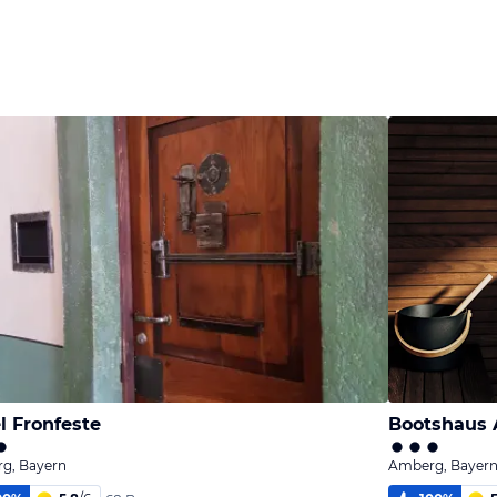
l Fronfeste
Bootshaus
g, Bayern
Amberg, Bayer