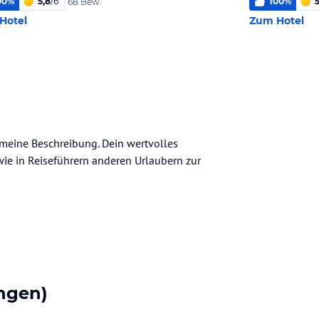
00
%
5,8
/
6
100
%
5
68 Bew.
Hotel
Zum Hotel
gemeine Beschreibung. Dein wertvolles
n wie in Reiseführern anderen Urlaubern zur
ngen)