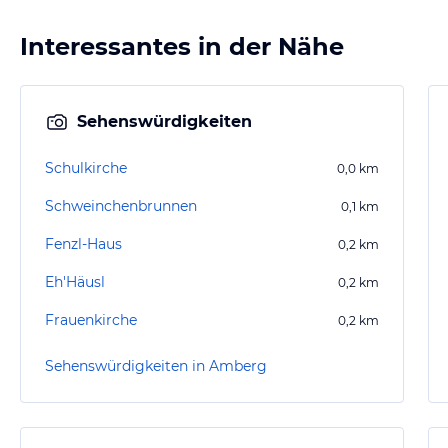
Interessantes in der Nähe
Sehenswürdigkeiten
Schulkirche
0,0
km
Schweinchenbrunnen
0,1
km
Fenzl-Haus
0,2
km
Eh'Häusl
0,2
km
Frauenkirche
0,2
km
Sehenswürdigkeiten in Amberg