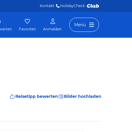
Kontakt
HolidayCheck 
Menü
werten
Favoriten
Anmelden
Reisetipp bewerten
Bilder hochladen