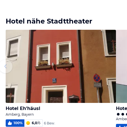
Hotel nähe Stadttheater
Hotel Eh'häusl
Hote
Amberg, Bayern
Amber
100
%
6,0
/
6
6 Bew.