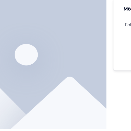
Mö
Fo