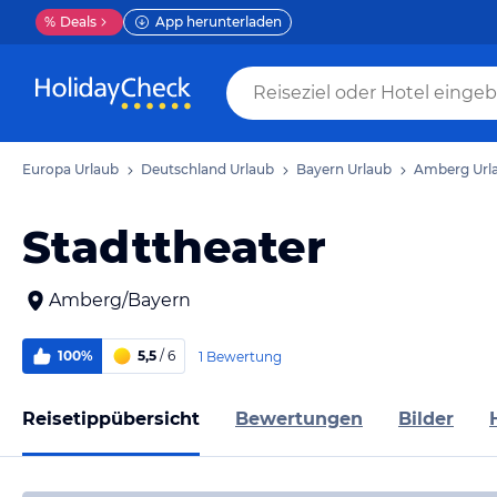
%
Deals
App herunterladen
Europa Urlaub
Deutschland Urlaub
Bayern Urlaub
Amberg Url
Stadttheater
Amberg/Bayern
100%
5,5
/ 6
1 Bewertung
Reisetippübersicht
Bewertungen
Bilder