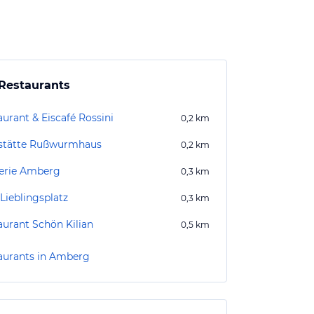
Restaurants
aurant & Eiscafé Rossini
0,2
km
stätte Rußwurmhaus
0,2
km
erie Amberg
0,3
km
Lieblingsplatz
0,3
km
aurant Schön Kilian
0,5
km
aurants in Amberg