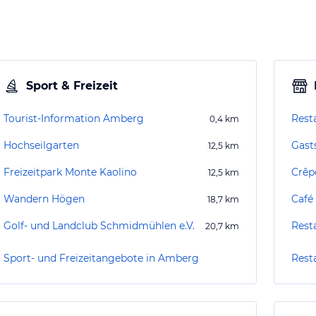
Sport & Freizeit
Tourist-Information Amberg
Rest
0,4
km
Hochseilgarten
Gast
12,5
km
Freizeitpark Monte Kaolino
Crêp
12,5
km
Wandern Högen
Café 
18,7
km
Golf- und Landclub Schmidmühlen e.V.
Rest
20,7
km
Sport- und Freizeitangebote in Amberg
Rest