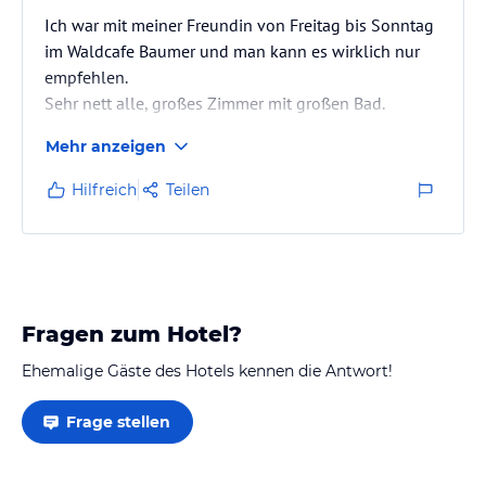
Ich war mit meiner Freundin von Freitag bis Sonntag
im Waldcafe Baumer und man kann es wirklich nur
empfehlen.
Sehr nett alle, großes Zimmer mit großen Bad.
Preise sehr günstig. Vor allem da wir kein Frühstück
Mehr anzeigen
hatten, sind sie vom Preis noch etwas runter.
Hilfreich
Teilen
Essen war auch gut.
Was auch sehr schön ist, ist die Nähe zum Steinberger
See.
Fragen zum Hotel?
Nur zu empfehlen :-)
Ehemalige Gäste des Hotels kennen die Antwort!
Gruß,
Michael
Frage stellen