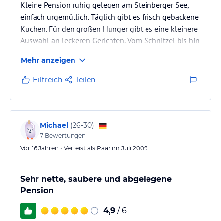
Kleine Pension ruhig gelegen am Steinberger See,
einfach urgemütlich. Täglich gibt es frisch gebackene
Kuchen. Für den großen Hunger gibt es eine kleinere
Auswahl an leckeren Gerichten. Vom Schnitzel bis hin
zu Spaghetti oder Currywurst.
Mehr anzeigen
Sehr nette Gastgeber, gutes Preisleistungsverhältnis...
Hilfreich
Teilen
Michael
(
26-30
)
7
Bewertungen
Vor 16 Jahren • Verreist als Paar im Juli 2009
Sehr nette, saubere und abgelegene
Pension
4,9
/ 6