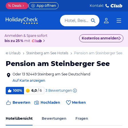
%
Deals
App öffnen
Kontakt
Hotel, Reiseziel
Anmelden & Spare sofort
Kostenlos anmelden
bis zu 25 %
mit
m See Urlaub
Steinberg am See Hotels
Pension am Steinberger See
Pension am Steinberger See
Oder 13 92449 Steinberg am See Deutschland
Auf Karte anzeigen
3
Bewertungen
100%
6,0
/ 6
Bewerten
Hochladen
Merken
Hotelübersicht
Bewertungen
Fragen