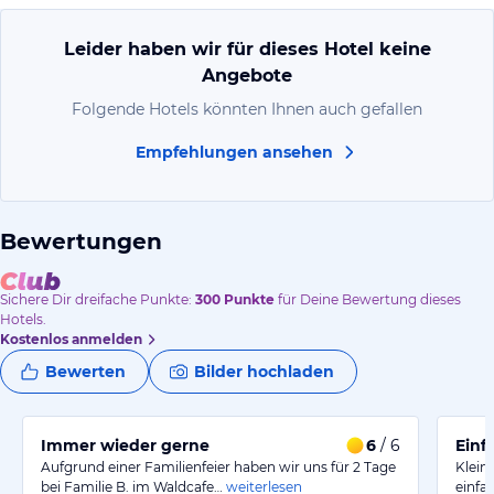
Leider haben wir für dieses Hotel keine
Angebote
Folgende Hotels könnten Ihnen auch gefallen
Empfehlungen ansehen
Bewertungen
Sichere Dir
dreifache
Punkte:
300
Punkte
für Deine Bewertung dieses
Hotels.
Kostenlos anmelden
Bewerten
Bilder hochladen
Immer wieder gerne
6
/ 6
Einf
Aufgrund einer Familienfeier haben wir uns für 2 Tage
Klein
bei Familie B. im Waldcafe…
weiterlesen
einfa