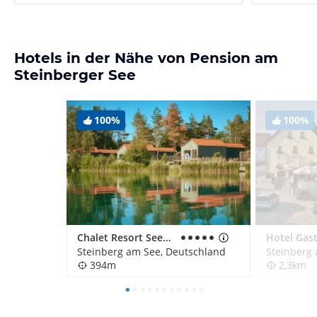
Hotels in der Nähe von Pension am
Steinberger See
100%
100%
Chalet Resort Seenland
Hotel Gast
Steinberg am See, Deutschland
Steinberg
394m
2,3km