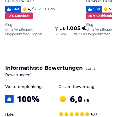
Berlin-Mitte, Berlin
Hamburg, Hambur
84
%
4,7
/
6
98
%
5,6
/
6
2.660 Bew.
10 € Cashback
20 € Cashback
Flug
Flug
1.005 €
ab
ohne Verpflegung
ohne Verpflegung
Doppelzimmer, Doppelbett
2 ERW. • 1 WOCHE
Doppelzimmer
Informativste Bewertungen
(von
3
Bewertungen)
Weiterempfehlung
Gesamtbewertung
100
%
6,0
/ 6
Hotel
6,0