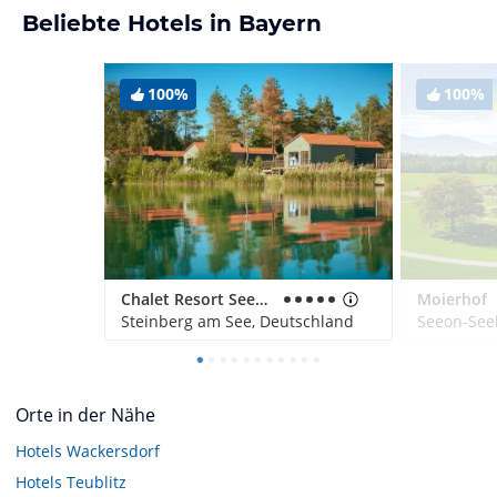
Beliebte Hotels in Bayern
100%
100%
Chalet Resort Seenland
Moierhof
Steinberg am See, Deutschland
Seeon-See
Orte in der Nähe
Hotels
Wackersdorf
Hotels
Teublitz