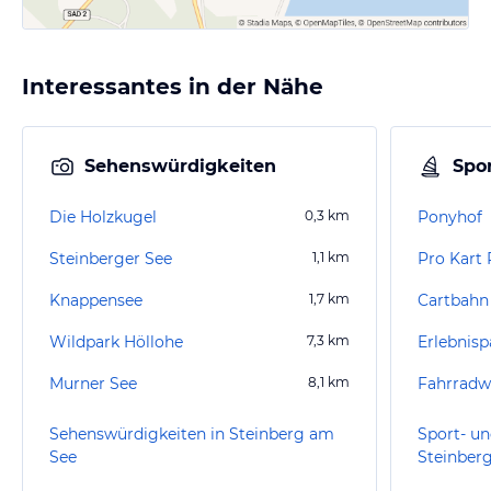
Interessantes in der Nähe
Sehenswürdigkeiten
Spor
Die Holzkugel
0,3
km
Ponyhof
Steinberger See
1,1
km
Pro Kart
Knappensee
1,7
km
Cartbahn
Wildpark Höllohe
7,3
km
Erlebnisp
Murner See
8,1
km
Fahrradw
Sehenswürdigkeiten in Steinberg am
Sport- un
See
Steinber