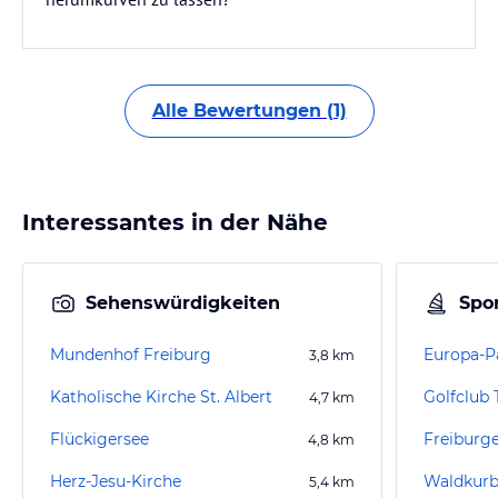
Alle Bewertungen (1)
Interessantes in der Nähe
Sehenswürdigkeiten
Spor
Mundenhof Freiburg
Europa-P
3,8
km
Katholische Kirche St. Albert
Golfclub 
4,7
km
Flückigersee
4,8
km
Herz-Jesu-Kirche
Waldkurb
5,4
km