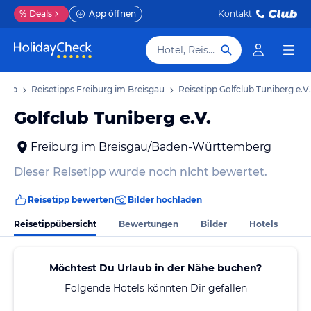
%
Deals
App öffnen
Kontakt
Hotel, Reiseziel
laub
Reisetipps Freiburg im Breisgau
Reisetipp Golfclub Tuniberg e.V.
Golfclub Tuniberg e.V.
Freiburg im Breisgau/Baden-Württemberg
Dieser Reisetipp wurde noch nicht bewertet.
Reisetipp bewerten
Bilder hochladen
Reisetippübersicht
Bewertungen
Bilder
Hotels
Möchtest Du Urlaub in der Nähe buchen?
Folgende Hotels könnten Dir gefallen