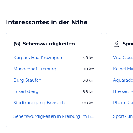
Interessantes in der Nähe
Sehenswürdigkeiten
Spor
Kurpark Bad Krozingen
Vita Clas
4,9
km
Mundenhof Freiburg
9,0
km
Burg Staufen
Aquarado
9,8
km
Eckartsberg
Breisach-
9,9
km
Stadtrundgang Breisach
Rhein-Ru
10,0
km
Sehenswürdigkeiten in Freiburg im Breisgau