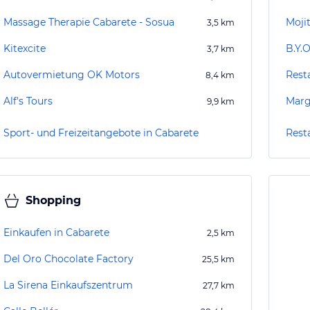
Massage Therapie Cabarete - Sosua
Moji
3,5
km
Kitexcite
B.Y.
3,7
km
Autovermietung OK Motors
Rest
8,4
km
Alf's Tours
Marg
9,9
km
Sport- und Freizeitangebote in Cabarete
Rest
Shopping
Einkaufen in Cabarete
2,5
km
Del Oro Chocolate Factory
25,5
km
La Sirena Einkaufszentrum
27,7
km