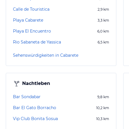
Calle de Touristica
2,9
km
Playa Cabarete
3,3
km
Playa El Encuentro
6,0
km
Rio Sabaneta de Yassica
6,5
km
Sehenswürdigkeiten in Cabarete
Nachtleben
Bar Sondabar
9,8
km
Bar El Gato Borracho
10,2
km
Vip Club Bonita Sosua
10,3
km