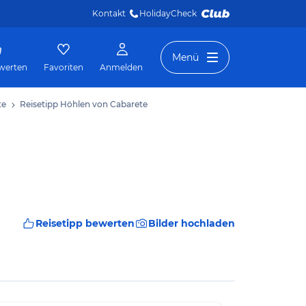
Kontakt
HolidayCheck 
Menü
werten
Favoriten
Anmelden
te
Reisetipp Höhlen von Cabarete
Reisetipp bewerten
Bilder hochladen