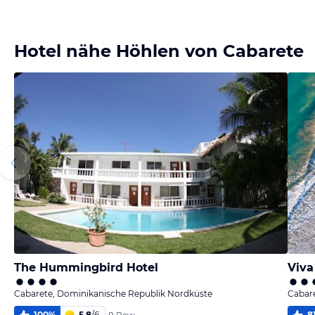
Bild melden
von HolidayCheck Content
Hotel nähe Höhlen von Cabarete
The Hummingbird Hotel
Cabarete, Dominikanische Republik Nordküste
Cabar
100
%
5,8
/
6
8