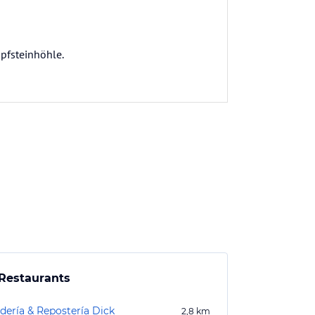
pfsteinhöhle.
Restaurants
dería & Repostería Dick
2,8
km