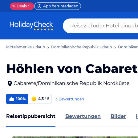
%
Deals
App herunterladen
Mittelamerika Urlaub
Dominikanische Republik Urlaub
Dominikan
Höhlen von Cabare
Cabarete/Dominikanische Republik Nordküste
100%
4,3
/ 6
3 Bewertungen
Reisetippübersicht
Bewertungen
Bilder