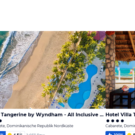
Viva Tangerine by Wyndham - All Inclusive Resort
Hotel Villa 
ete, Dominikanische Republik Nordküste
Cabarete, Domi
1
%
4,5
/
6
100
%
5