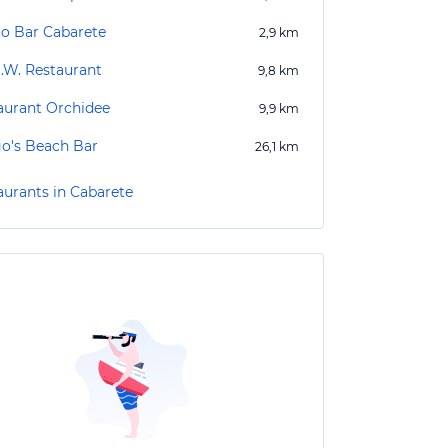
to Bar Cabarete
2,9
km
O.W. Restaurant
9,8
km
aurant Orchidee
9,9
km
o's Beach Bar
26,1
km
aurants in Cabarete