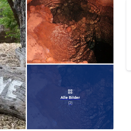
Bild melden
von Martin
Alle Bilder
(
2
)