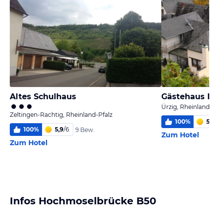
Altes Schulhaus
Gästehaus Re
Ürzig, Rheinland-Pf
Zeltingen-Rachtig, Rheinland-Pfalz
100
%
5,4
/
100
%
5,9
/
6
9 Bew.
Zum Hotel
Zum Hotel
Infos Hochmoselbrücke B50