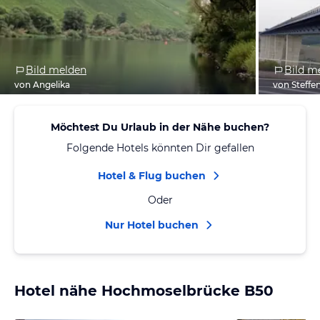
Bild melden
Bild m
von Angelika
von Steffe
Möchtest Du Urlaub in der Nähe buchen?
Folgende Hotels könnten Dir gefallen
Hotel & Flug buchen
Oder
Nur Hotel buchen
Hotel nähe Hochmoselbrücke B50