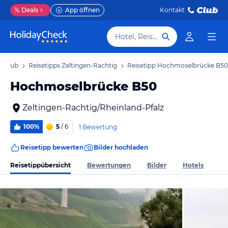
%
Deals
App öffnen
Kontakt
Hotel, Reiseziel
Urlaub
Reisetipps Zeltingen-Rachtig
Reisetipp Hochmoselbrücke B50
Hochmoselbrücke B50
Zeltingen-Rachtig/Rheinland-Pfalz
100%
5
/ 6
1 Bewertung
Reisetipp bewerten
Bilder hochladen
Reisetippübersicht
Bewertungen
Bilder
Hotels