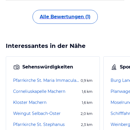
Alle Bewertungen (1)
Interessantes in der Nähe
Sehenswürdigkeiten
Spor
Pfarrkirche St. Maria Immaculata
Burg Lan
0,9
km
Corneliuskapelle Machern
1,6
km
Kloster Machern
Moselrun
1,6
km
Weingut Selbach-Oster
Schifffah
2,0
km
Pfarrkirche St. Stephanus
2,3
km