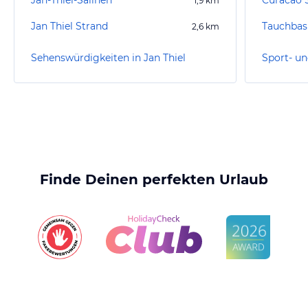
Jan-Thiel-Salinen
Curacao 
1,9
km
Jan Thiel Strand
Tauchbas
2,6
km
Sehenswürdigkeiten in Jan Thiel
Finde Deinen perfekten Urlaub