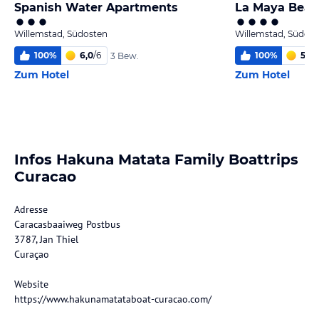
Spanish Water Apartments
La Maya Beac
Willemstad, Südosten
Willemstad, Südost
100
%
6,0
/
6
100
%
5,2
/
3 Bew.
Zum Hotel
Zum Hotel
Infos Hakuna Matata Family Boattrips
Curacao
Adresse
Caracasbaaiweg Postbus
3787, Jan Thiel
Curaçao
Website
https://www.hakunamatataboat-curacao.com/