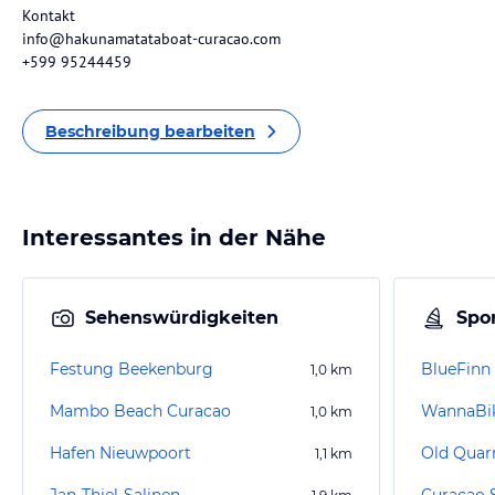
Kontakt
info@hakunamatataboat-curacao.com
+599 95244459
Beschreibung bearbeiten
Interessantes in der Nähe
Sehenswürdigkeiten
Spor
Festung Beekenburg
BlueFinn
1,0
km
Mambo Beach Curacao
WannaBik
1,0
km
Hafen Nieuwpoort
Old Quar
1,1
km